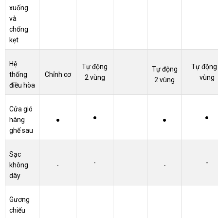
xuống
và
chống
kẹt
Hệ
Tự động
Tự động
Tự động
thống
Chỉnh cơ
2 vùng
vùng
2 vùng
điều hòa
Cửa gió
●
●
hàng
●
●
ghế sau
Sạc
-
-
không
-
-
dây
Gương
chiếu