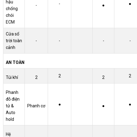
hậu
-
●
-
●
chống
chói
ECM
Cửa sổ
trời toàn
-
-
-
-
cảnh
AN TOÀN
2
2
Túi khí
2
2
Phanh
đỗ điện
●
●
tử &
Phanh cơ
●
Auto
hold
Hệ