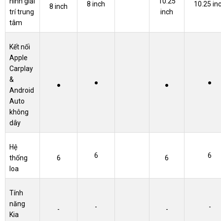
hình giải
10.25
8 inch
10.25 in
8 inch
trí trung
inch
tâm
Kết nối
Apple
Carplay
&
●
●
●
●
Android
Auto
không
dây
Hệ
6
6
thống
6
6
loa
Tính
năng
-
-
-
-
Kia