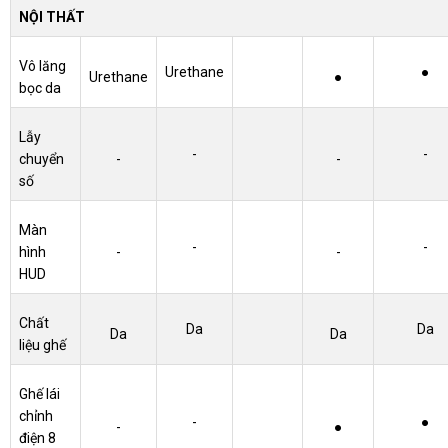
NỘI THẤT
Vô lăng
Urethane
●
Urethane
●
bọc da
Lẫy
-
-
chuyển
-
-
số
Màn
-
-
hình
-
-
HUD
Chất
Da
Da
Da
Da
liệu ghế
Ghế lái
chỉnh
-
●
-
●
điện 8