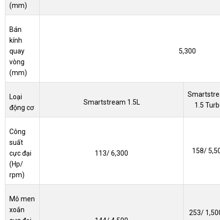
(mm)
Bán
kính
quay
5,300
vòng
(mm)
Smartstr
Loại
Smartstream 1.5L
1.5 Turb
động cơ
Công
suất
158/ 5,5
cực đại
113/ 6,300
(Hp/
rpm)
Mô men
xoắn
253/ 1,50