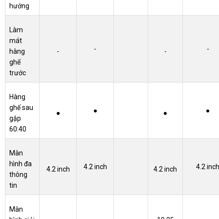
hướng
Làm
mát
-
-
hàng
-
-
ghế
trước
Hàng
ghế sau
●
●
●
●
gập
60:40
Màn
hình đa
4.2 inch
4.2 inc
4.2 inch
4.2 inch
thông
tin
Màn