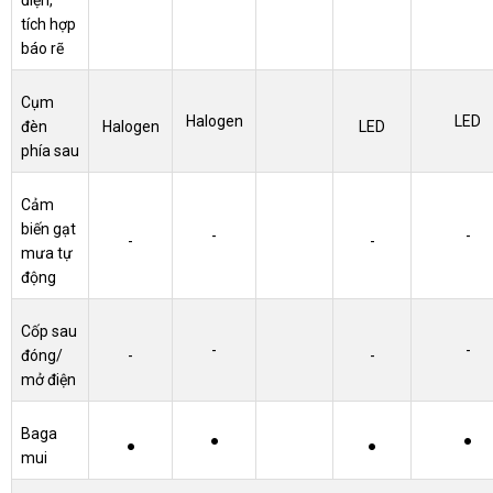
điện,
tích hợp
báo rẽ
Cụm
Halogen
LED
đèn
Halogen
LED
phía sau
Cảm
biến gạt
-
-
-
-
mưa tự
động
Cốp sau
-
-
đóng/
-
-
mở điện
Baga
●
●
●
●
mui