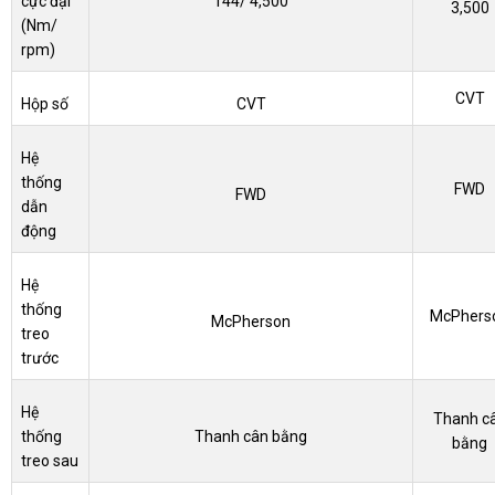
cực đại
144/ 4,500
3,500
(Nm/
rpm)
CVT
Hộp số
CVT
Hệ
thống
FWD
FWD
dẫn
động
Hệ
thống
McPhers
McPherson
treo
trước
Hệ
Thanh c
thống
Thanh cân bằng
bằng
treo sau