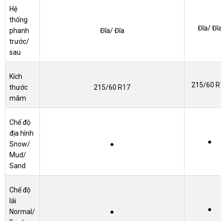
Hệ
thống
Đĩa/ Đĩ
phanh
Đĩa/ Đĩa
trước/
sau
Kích
215/60 R
thước
215/60 R17
mâm
Chế độ
địa hình
●
Snow/
●
Mud/
Sand
Chế độ
lái
●
Normal/
●