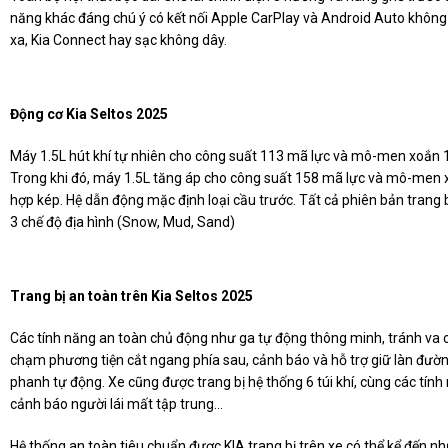
năng khác đáng chú ý có kết nối Apple CarPlay và Android Auto không 
xa, Kia Connect hay sạc không dây.
Động cơ Kia Seltos 2025
Máy 1.5L hút khí tự nhiên cho công suất 113 mã lực và mô-men xoắn 
Trong khi đó, máy 1.5L tăng áp cho công suất 158 mã lực và mô-men 
hợp kép. Hệ dẫn động mặc định loại cầu trước. Tất cả phiên bản trang bị
3 chế độ địa hình (Snow, Mud, Sand)
Trang bị an toàn trên Kia Seltos 2025
Các tính năng an toàn chủ động như ga tự động thông minh, tránh va
chạm phương tiện cắt ngang phía sau, cảnh báo và hỗ trợ giữ làn đườn
phanh tự động. Xe cũng được trang bị hệ thống 6 túi khí, cùng các tín
cảnh báo người lái mất tập trung...
Hệ thống an toàn tiêu chuẩn được KIA trang bị trên xe có thể kể đến nh