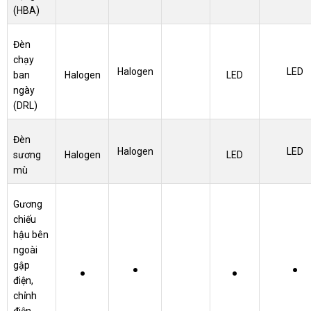
(HBA)
Đèn
chạy
Halogen
LED
ban
Halogen
LED
ngày
(DRL)
Đèn
Halogen
LED
sương
Halogen
LED
mù
Gương
chiếu
hậu bên
ngoài
gập
●
●
●
●
điện,
chỉnh