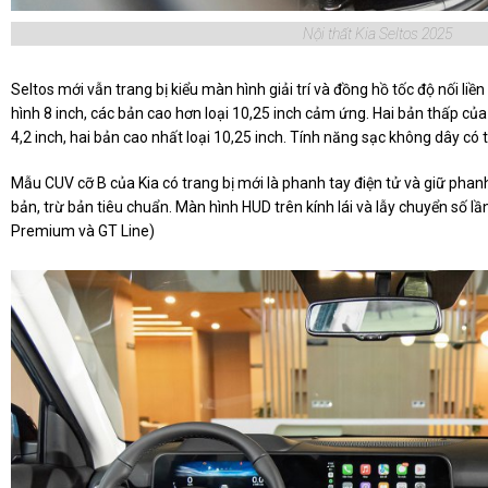
Nội thất Kia Seltos 2025
Seltos mới vẫn trang bị kiểu màn hình giải trí và đồng hồ tốc độ nối li
hình 8 inch, các bản cao hơn loại 10,25 inch cảm ứng. Hai bản thấp của
4,2 inch, hai bản cao nhất loại 10,25 inch. Tính năng sạc không dây có
Mẫu CUV cỡ B của Kia có trang bị mới là phanh tay điện tử và giữ phan
bản, trừ bản tiêu chuẩn. Màn hình HUD trên kính lái và lẫy chuyển số lầ
Premium và GT Line)