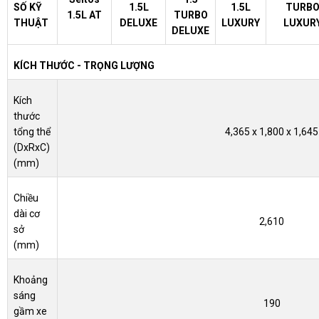
SỐ KỸ
1.5L
1.5L
TURB
1.5L AT
TURBO
THUẬT
DELUXE
LUXURY
LUXUR
DELUXE
KÍCH THƯỚC - TRỌNG LƯỢNG
Kích
thước
tổng thể
4,365 x 1,800 x 1,645
(DxRxC)
(mm)
Chiều
dài cơ
2,610
sở
(mm)
Khoảng
sáng
190
gầm xe