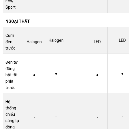
Eco/
Sport
NGOẠI THẤT
Cụm
Halogen
LED
đèn
Halogen
LED
trước
Đèn tự
động
●
●
bật tắt
●
●
phía
trước
Hệ
thống
chiếu
-
-
-
-
sáng tự
động