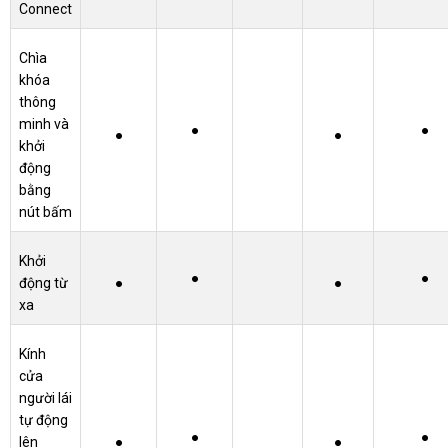
Connect
Chìa
khóa
thông
minh và
●
●
●
●
khởi
động
bằng
nút bấm
Khởi
●
●
động từ
●
●
xa
Kính
cửa
người lái
tự động
●
●
lên
●
●