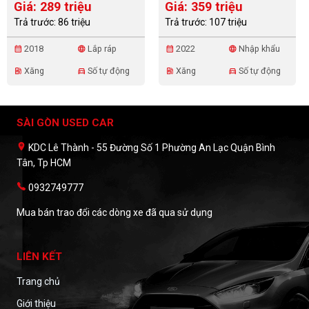
Giá: 289 triệu
Giá: 359 triệu
Trả trước: 86 triệu
Trả trước: 107 triệu
2018
Lắp ráp
2022
Nhập khẩu
calendar_month
language
calendar_month
language
Xăng
Số tự động
Xăng
Số tự động
ev_station
directions_car
ev_station
directions_car
SÀI GÒN USED CAR
KDC Lê Thành - 55 Đường Số 1 Phường An Lạc Quận Bình
Tân, Tp HCM
0932749777
Mua bán trao đổi các dòng xe đã qua sử dụng
LIÊN KẾT
Trang chủ
Giới thiệu