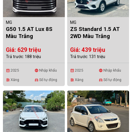
MG
MG
G50 1.5 AT Lux 8S
ZS Standard 1.5 AT
Màu Trắng
2WD Màu Trắng
Giá: 629 triệu
Giá: 439 triệu
Trả trước: 188 triệu
Trả trước: 131 triệu
2025
Nhập khẩu
2025
Nhập khẩu
calendar_month
language
calendar_month
language
Xăng
Số tự động
Xăng
Số tự động
ev_station
directions_car
ev_station
directions_car