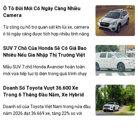
được hãng khẳng định là chưa từng có trên
bất kỳ mẫu xe nào.
Ô Tô Đời Mới Có Ngày Càng Nhiều
Camera
Từ công cụ hỗ trợ quan sát khi lùi xe, camera
ô tô ngày càng được tích hợp nhiều tính năng
như phanh khẩn cấp, cảnh báo và giữ làn,
giám sát người lái, đồng thời là nền tảng cho
SUV 7 Chỗ Của Honda Sẽ Có Giá Bao
các công nghệ hỗ trợ lái hiện đại.
Nhiêu Nếu Gia Nhập Thị Trường Việt
Nam Để Cạnh Tranh Hyundai Santa
Mẫu SUV 7 chỗ Honda Avancier hoàn toàn
Fe?
mới vừa tiếp tục lộ diện trong quá trình chạy
thử trên đường phố Nhật Bản.
Doanh Số Toyota Vượt 36.600 Xe
Trong 6 Tháng Đầu Năm, Xe Hybrid
Bứt Phá Mạnh.
Doanh số của Toyota Việt Nam trong nửa đầu
năm 2026 đạt 36.669 xe, tăng 22% so với
cùng kỳ. Phân khúc xe hybrid tiếp tục bứt phá
với 7.081 xe bán ra, tăng tới 106%.