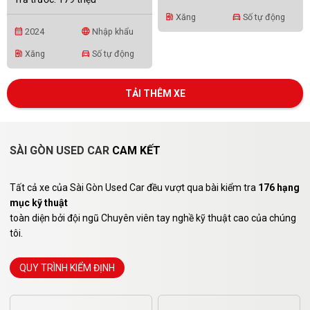
Xăng
Số tự động
ev_station
directions_car
2024
Nhập khẩu
calendar_month
language
Xăng
Số tự động
ev_station
directions_car
TẢI THÊM XE
SÀI GÒN USED CAR
CAM KẾT
Tất cả xe của Sài Gòn Used Car đều vượt qua bài kiểm tra
176 hạng
mục kỹ thuật
toàn diện bởi đội ngũ Chuyên viên tay nghề kỹ thuật cao của chúng
tôi.
QUY TRÌNH KIỂM ĐỊNH