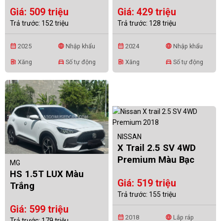
Giá: 509 triệu
Giá: 429 triệu
Trả trước: 152 triệu
Trả trước: 128 triệu
2025
Nhập khẩu
2024
Nhập khẩu
calendar_month
language
calendar_month
language
Xăng
Số tự động
Xăng
Số tự động
ev_station
directions_car
ev_station
directions_car
NISSAN
X Trail 2.5 SV 4WD
Premium Màu Bạc
MG
HS 1.5T LUX Màu
Giá: 519 triệu
Trắng
Trả trước: 155 triệu
Giá: 599 triệu
2018
Lắp ráp
calendar_month
language
Trả trước: 179 triệu