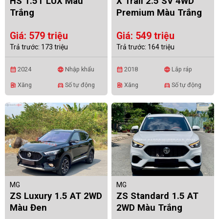
HS 1.5T LUX Màu
X Trail 2.5 SV 4WD
Trắng
Premium Màu Trắng
Giá: 579 triệu
Giá: 549 triệu
Trả trước: 173 triệu
Trả trước: 164 triệu
2024
Nhập khẩu
2018
Lắp ráp
calendar_month
language
calendar_month
language
Xăng
Số tự động
Xăng
Số tự động
ev_station
directions_car
ev_station
directions_car
MG
MG
ZS Luxury 1.5 AT 2WD
ZS Standard 1.5 AT
Màu Đen
2WD Màu Trắng