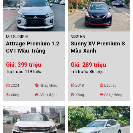
MITSUBISHI
NISSAN
Attrage Premium 1.2
Sunny XV Premium S
CVT Màu Trắng
Màu Xanh
Giá: 399 triệu
Giá: 289 triệu
Trả trước: 119 triệu
Trả trước: 86 triệu
2024
Nhập khẩu
2018
Lắp ráp
calendar_month
language
calendar_month
language
Xăng
Số tự động
Xăng
Số tự động
ev_station
directions_car
ev_station
directions_car