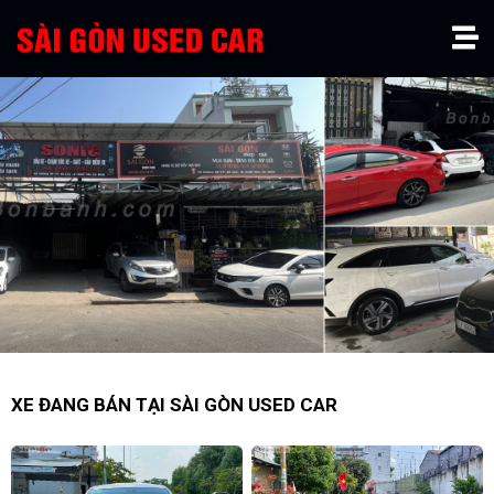
XE ĐANG BÁN TẠI SÀI GÒN USED CAR