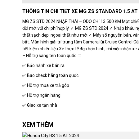
THÔNG TIN CHI TIẾT XE MG ZS STANDARD 1.5 AT
MG ZS STD 2024 NHẬP THÁI – ODO CHỈ 13.500 KM Một chiếc 
đời mới với chi phí hợp lý. ✓ MG ZS STD 2024 ✓ Nhập khẩu 
thất sạch đẹp, ngoại thất như mới ✓ Máy số nguyên bản, v
bật: Màn hình giải trí trung tâm Camera lùi Cruise Control
tiết kiệm nhiên liệu Xe thực tế đẹp hơn hình, chỉ việc nhận x
– Hỗ trợ sang tên toàn quốc. :::
✅ Bảo hành xe bán ra
✅ Bao check hãng toàn quốc
✅ Hỗ trợ mua xe trả góp
✅ Hỗ trợ ngân hàng
✅ Giao xe tận nhà
XEM THÊM