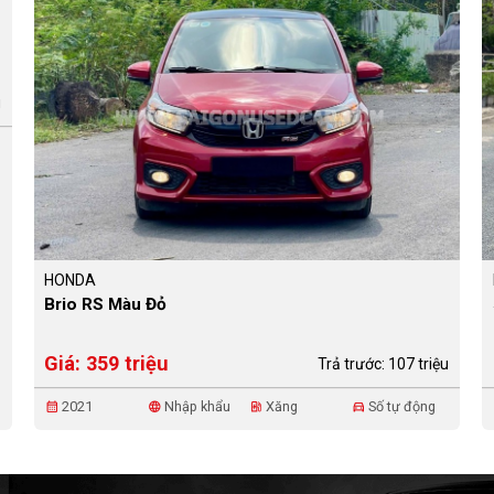
u
HONDA
Brio RS Màu Đỏ
Giá: 359 triệu
Trả trước: 107 triệu
2021
Nhập khẩu
Xăng
Số tự động
calendar_month
language
ev_station
directions_car