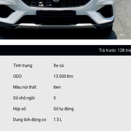
Trả trước: 128 tri
Tình trạng:
Xe cũ
ODO:
13.500 Km
Màu nội thất:
Đen
Số chỗ ngồi:
5
Hộp số:
Số tự động
Dung tích động cơ:
1.5 L