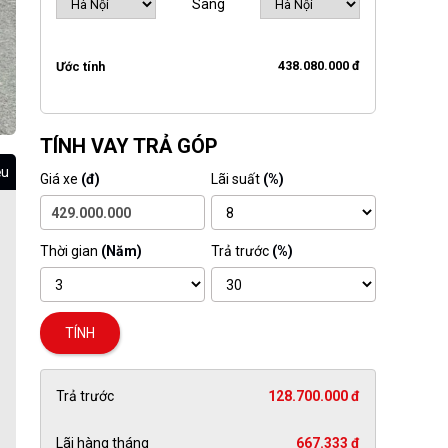
Sang
438.080.000 đ
Ước tính
TÍNH VAY TRẢ GÓP
ệu
Giá xe
(đ)
Lãi suất
(%)
Thời gian
(Năm)
Trả trước
(%)
TÍNH
Trả trước
128.700.000 đ
Lãi hàng tháng
667.333 đ