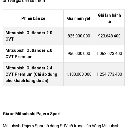
án)
với giá bán cụ thể là:
Giá lăn bánh
Phiên bản xe
Giá niêm yết
từ
Mitsubishi Outlander 2.0
825.000.000
923.648.400
CVT
Mitsubishi Outlander 2.0
950.000.000
1.063.023.400
CVT Premium
Mitsubishi Outlander
2.4
CVT Premium (Chỉ áp dụng
1.100.000.000
1.254.773.400
cho khách hàng dự án)
Giá xe Mitsubishi Pajero Sport
Mitsubishi Pajero Sport là dòng SUV cỡ trung của hãng Mitsubishi