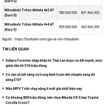
(Euro 5)
Mitsubishi Triton Athlete 4x2 AT
780.000.000
831.466.300
(Euro 5)
Mitsubishi Triton Athlete 4×4 AT
905.000.000
962.966.300
(Euro 5)
Nguồn :
https://bonbanh.com/gia-xe-oto-mitsubishi
TIN LIÊN QUAN
Subaru Forester nhập khẩu từ Thái Lan được ưu đãi mạnh, mức
giảm lên tới 310 triệu đồng.
Có cần xả hết xăng cũ trong bình trước khi chuyển sang đổ
xăng E10?
Mẫu MPV 7 chỗ chạy xăng ít mất giá nhất hiện nay
Có khoảng 800 triệu đồng, nên chọn Mazda CX-5 hay Toyota
Corolla Cross?