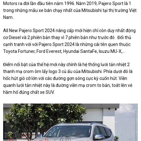
Motors ra đời lần đầu tiên năm 1996. Năm 2019, Pajero Sport là 1
trong những mẫu xe bán chạy nhất của Mitsubishi tại thị trường Việt
Nam.
All New Pajero Sport 2024 nâng cấp mới hiện chỉ còn duy nhất động
cơ Diesel và 2 phiên bản thay vì 7 phiên bản như trước đó . Đối thủ
cạnh tranh với với Pajero Sport 2024 là những cái tên quen thuộc:
Toyota Fortuner, Ford Everest, Hyundai SantaFe, Isuzu MU-X,…
Điểm nổi bật của thế hệ mới này chính là hệ thống lưới tản nhiệt 2
thanh mạ crom ôm lấy logo 3 củ ấu của Mitsubishi. Phía dưới đó là
hốc hút gió cỡ lớn với các đường gợn sóng cực kỳ cuốn hút. Viền
quanh lưới tản nhiệt này là đường viền mạ crom to bản, toát lên vẻ
hầm hố đúng chất xe SUV.