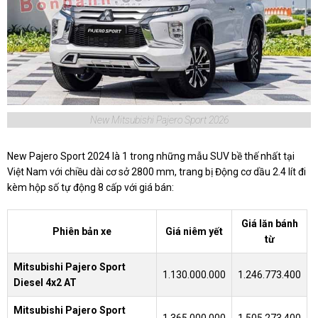
New Mitsubishi Pajero Sport 2026
New Pajero Sport 2024 là 1 trong những mẫu SUV bề thế nhất tại
Việt Nam với chiều dài cơ sở 2800 mm, trang bị Động cơ dầu 2.4 lít đi
kèm hộp số tự động 8 cấp với giá bán:
Giá lăn bánh
Phiên bản xe
Giá niêm yết
từ
Mitsubishi Pajero Sport
1.130.000.000
1.246.773.400
Diesel 4x2 AT
Mitsubishi Pajero Sport
1.365.000.000
1.505.273.400