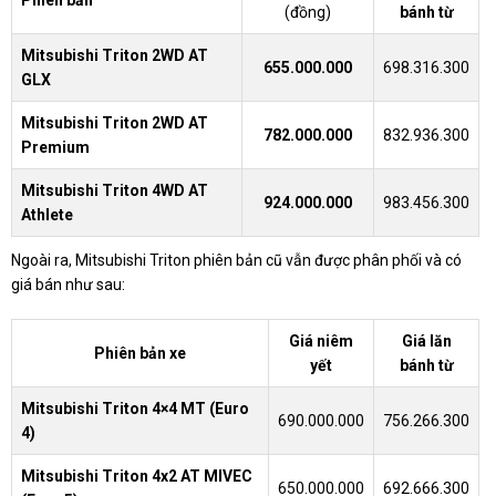
(đồng)
bánh từ
Mitsubishi Triton 2WD AT
655.000.000
698.316.300
GLX
Mitsubishi Triton 2WD AT
782.000.000
832.936.300
Premium
Mitsubishi Triton 4WD AT
924.000.000
983.456.300
Athlete
Ngoài ra, Mitsubishi Triton phiên bản cũ vẫn được phân phối và có
giá bán như sau:
Giá niêm
Giá lăn
Phiên bản xe
yết
bánh từ
Mitsubishi Triton 4×4 MT (Euro
690.000.000
756.266.300
4)
Mitsubishi Triton 4x2 AT MIVEC
650.000.000
692.666.300