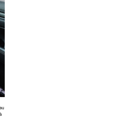
sau
à