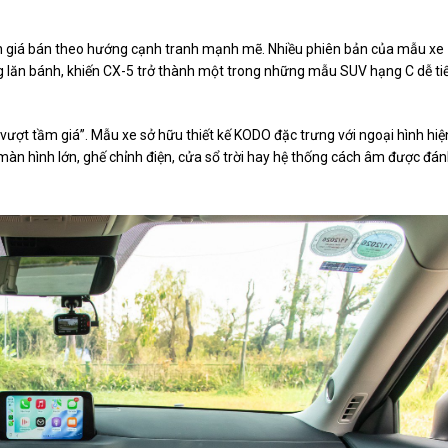
ỉnh giá bán theo hướng cạnh tranh mạnh mẽ. Nhiều phiên bản của mẫu xe
g lăn bánh, khiến CX-5 trở thành một trong những mẫu SUV hạng C dễ ti
ợt tầm giá”. Mẫu xe sở hữu thiết kế KODO đặc trưng với ngoại hình hiệ
ư màn hình lớn, ghế chỉnh điện, cửa sổ trời hay hệ thống cách âm được đá