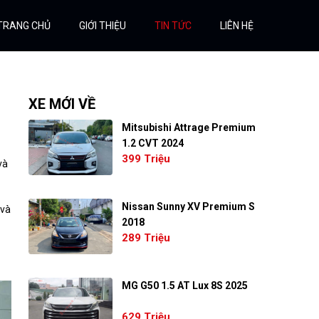
TRANG CHỦ
GIỚI THIỆU
TIN TỨC
LIÊN HỆ
XE MỚI VỀ
Mitsubishi Attrage Premium
1.2 CVT 2024
399 Triệu
và
Nissan Sunny XV Premium S
 và
2018
289 Triệu
MG G50 1.5 AT Lux 8S 2025
629 Triệu