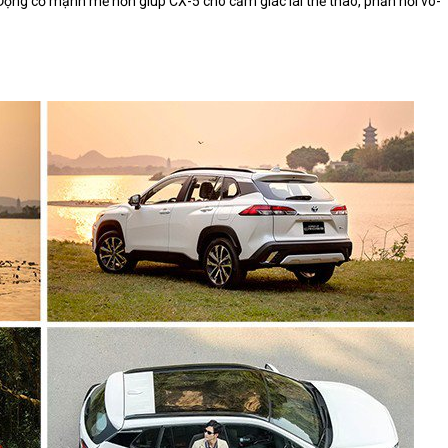
ng cơ mạnh mẽ hơn giúp CX-5 cho cảm giác lái thể thao, phản hồi vô-