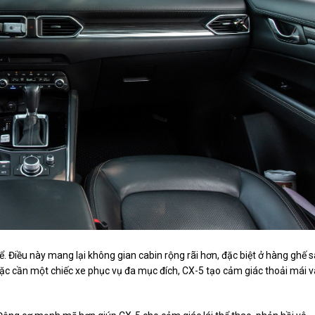
ể. Điều này mang lại không gian cabin rộng rãi hơn, đặc biệt ở hàng ghế 
oặc cần một chiếc xe phục vụ đa mục đích, CX-5 tạo cảm giác thoải mái v