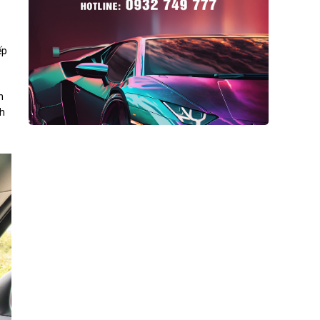
ếp
n
nh