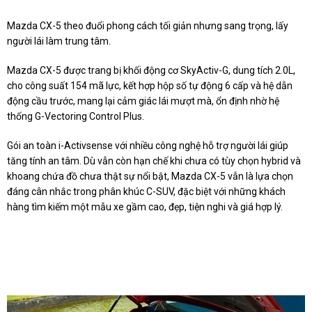
Mazda CX-5 theo đuổi phong cách tối giản nhưng sang trọng, lấy
người lái làm trung tâm.
Mazda CX-5 được trang bị khối động cơ SkyActiv-G, dung tích 2.0L,
cho công suất 154 mã lực, kết hợp hộp số tự động 6 cấp và hệ dẫn
động cầu trước, mang lại cảm giác lái mượt mà, ổn định nhờ hệ
thống G-Vectoring Control Plus.
Gói an toàn i-Activsense với nhiều công nghệ hỗ trợ người lái giúp
tăng tính an tâm. Dù vẫn còn hạn chế khi chưa có tùy chọn hybrid và
khoang chứa đồ chưa thật sự nổi bật, Mazda CX-5 vẫn là lựa chọn
đáng cân nhắc trong phân khúc C-SUV, đặc biệt với những khách
hàng tìm kiếm một mẫu xe gầm cao, đẹp, tiện nghi và giá hợp lý.