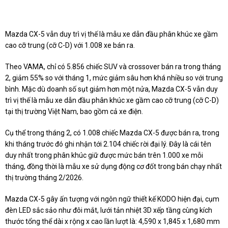
Mazda CX-5 vẫn duy trì vị thế là mẫu xe dẫn đầu phân khúc xe gầm
cao cỡ trung (cỡ C-D) với 1.008 xe bán ra.
Theo VAMA, chỉ có 5.856 chiếc SUV và crossover bán ra trong tháng
2, giảm 55% so với tháng 1, mức giảm sâu hơn khá nhiều so với trung
bình. Mặc dù doanh số sụt giảm hơn một nửa, Mazda CX-5 vẫn duy
trì vị thế là mẫu xe dẫn đầu phân khúc xe gầm cao cỡ trung (cỡ C-D)
tại thị trường Việt Nam, bao gồm cả xe điện.
Cụ thể trong tháng 2, có 1.008 chiếc Mazda CX-5 được bán ra, trong
khi tháng trước đó ghi nhận tới 2.104 chiếc rời đại lý. Đây là cái tên
duy nhất trong phân khúc giữ được mức bán trên 1.000 xe mỗi
tháng, đồng thời là mẫu xe sử dụng động cơ đốt trong bán chạy nhất
thị trường tháng 2/2026.
Mazda CX-5 gây ấn tượng với ngôn ngữ thiết kế KODO hiện đại, cụm
đèn LED sắc sảo như đôi mắt, lưới tản nhiệt 3D xếp tầng cùng kích
thước tổng thể dài x rộng x cao lần lượt là: 4,590 x 1,845 x 1,680 mm