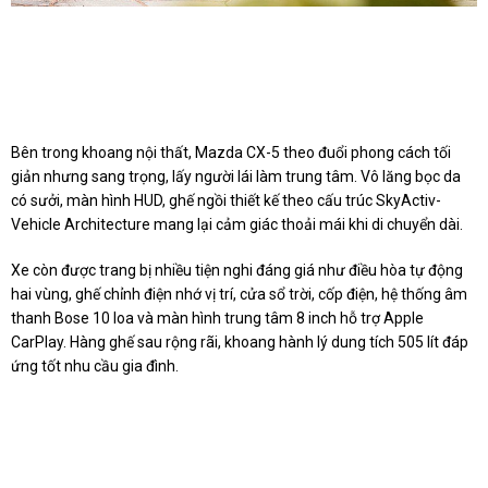
Bên trong khoang nội thất, Mazda CX-5 theo đuổi phong cách tối
giản nhưng sang trọng, lấy người lái làm trung tâm. Vô lăng bọc da
có sưởi, màn hình HUD, ghế ngồi thiết kế theo cấu trúc SkyActiv-
Vehicle Architecture mang lại cảm giác thoải mái khi di chuyển dài.
Xe còn được trang bị nhiều tiện nghi đáng giá như điều hòa tự động
hai vùng, ghế chỉnh điện nhớ vị trí, cửa sổ trời, cốp điện, hệ thống âm
thanh Bose 10 loa và màn hình trung tâm 8 inch hỗ trợ Apple
CarPlay. Hàng ghế sau rộng rãi, khoang hành lý dung tích 505 lít đáp
ứng tốt nhu cầu gia đình.