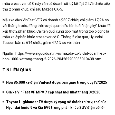
mẫu crossover cỡ C này vẫn có doanh số luỹ kế đạt 2.275 chiếc, xếp
thứ 2 phân khúc, chỉ sau Mazda CX-5.
Mẫu xe điện VinFast VF 7 có doanh số 807 chiếc, chỉ giảm 17,2% so
với tháng trước, đồng thời vượt qua nhiều tên tuổi "nặng ký" khác để
xếp thứ 2 phân khúc. Cái tên cuối cùng góp mặt trong top 5 cũng là
mẫu xe ở phân khúc crossover cỡ C. Tháng 2 vừa qua, Hyundai
Tucson bán ra 614 chiếc, giảm 47,1% so với thán
Nguồn :
https://www.nguoiduatin.vn/mazda-cx-5-dat-doanh-so-
hon-1000-xetrong-thang-2-2026-204262203085010438.htm
TIN LIÊN QUAN
Hơn 86.000 xe điện VinFast được bàn giao trong quý IV/2025
Giá xe VinFast VF MPV 7 cập nhật mới nhất tháng 3/2026
Toyota Highlander EV được kỳ vọng sẽ thách thức vị thế của
Hyundai Ioniq 9 và Kia EV9 trong phân khúc SUV điện cỡ lớn