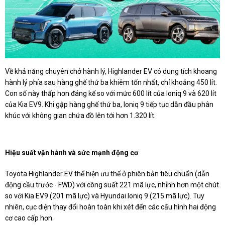
Về khả năng chuyên chở hành lý, Highlander EV có dung tích khoang
hành lý phía sau hàng ghế thứ ba khiêm tốn nhất, chỉ khoảng 450 lít.
Con số này thấp hơn đáng kể so với mức 600 lít của Ioniq 9 và 620 lít
của Kia EV9. Khi gập hàng ghế thứ ba, Ioniq 9 tiếp tục dẫn đầu phân
khúc với không gian chứa đồ lên tới hơn 1.320 lít.
Hiệu suất vận hành và sức mạnh động cơ
Toyota Highlander EV thể hiện ưu thế ở phiên bản tiêu chuẩn (dẫn
động cầu trước - FWD) với công suất 221 mã lực, nhỉnh hơn một chút
so với Kia EV9 (201 mã lực) và Hyundai Ioniq 9 (215 mã lực). Tuy
nhiên, cục diện thay đổi hoàn toàn khi xét đến các cấu hình hai động
cơ cao cấp hơn.