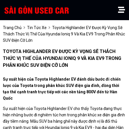
Trang Chủ
Tin Tức Xe
Toyota Highlander EV Được Kỳ Vọng Sẽ
Thách Thức Vị Thế Của Hyundai Ioniq 9 Và Kia EV9 Trong Phân Khúc
SUV Điện Cỡ Lớn
TOYOTA HIGHLANDER EV ĐƯỢC KỲ VỌNG SẼ THÁCH
THỨC VỊ THẾ CỦA HYUNDAI IONIQ 9 VÀ KIA EV9 TRONG
PHÂN KHÚC SUV ĐIỆN CỠ LỚN
Sự xuất hiện của
Toyota Highlander EV
đánh dấu bước đi chiến
lược của
Toyota
trong phân khúc SUV điện gia đình, đồng thời
tạo thế cạnh tranh trực tiếp với các nền tảng 800V đến từ Hàn
Quốc
Sự xuất hiện của Toyota Highlander EV cho thấy Toyota đang thực
hiện những bước đi nghiêm túc hơn trong phân khúc xe điện gia đình
đầy tiềm năng. Mẫu SUV ba hàng ghế này được định vị là đối thủ
cạnh tranh trực tiếp với Hyundai Ioniq 9 và Kia EV9 - hai đại diện Hàn