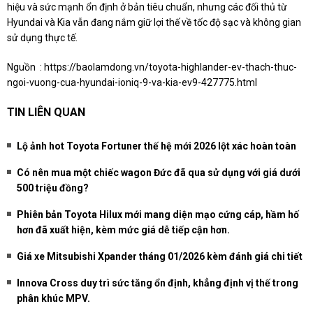
hiệu và sức mạnh ổn định ở bản tiêu chuẩn, nhưng các đối thủ từ
Hyundai và Kia vẫn đang nắm giữ lợi thế về tốc độ sạc và không gian
sử dụng thực tế.
Nguồn :
https://baolamdong.vn/toyota-highlander-ev-thach-thuc-
ngoi-vuong-cua-hyundai-ioniq-9-va-kia-ev9-427775.html
TIN LIÊN QUAN
Lộ ảnh hot Toyota Fortuner thế hệ mới 2026 lột xác hoàn toàn
Có nên mua một chiếc wagon Đức đã qua sử dụng với giá dưới
500 triệu đồng?
Phiên bản Toyota Hilux mới mang diện mạo cứng cáp, hầm hố
hơn đã xuất hiện, kèm mức giá dễ tiếp cận hơn.
Giá xe Mitsubishi Xpander tháng 01/2026 kèm đánh giá chi tiết
Innova Cross duy trì sức tăng ổn định, khẳng định vị thế trong
phân khúc MPV.