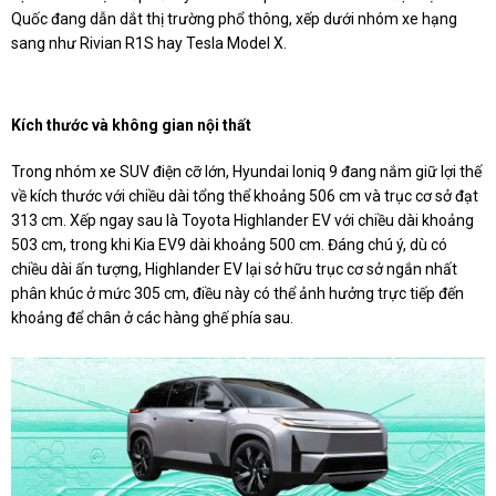
Quốc đang dẫn dắt thị trường phổ thông, xếp dưới nhóm xe hạng
sang như Rivian R1S hay Tesla Model X.
Kích thước và không gian nội thất
Trong nhóm xe SUV điện cỡ lớn, Hyundai Ioniq 9 đang nắm giữ lợi thế
về kích thước với chiều dài tổng thể khoảng 506 cm và trục cơ sở đạt
313 cm. Xếp ngay sau là Toyota Highlander EV với chiều dài khoảng
503 cm, trong khi Kia EV9 dài khoảng 500 cm. Đáng chú ý, dù có
chiều dài ấn tượng, Highlander EV lại sở hữu trục cơ sở ngắn nhất
phân khúc ở mức 305 cm, điều này có thể ảnh hưởng trực tiếp đến
khoảng để chân ở các hàng ghế phía sau.