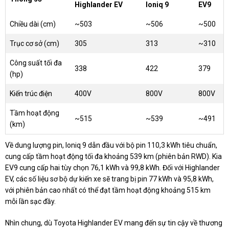
Highlander EV
Ioniq 9
EV9
Chiều dài (cm)
~503
~506
~500
Trục cơ sở (cm)
305
313
~310
Công suất tối đa
338
422
379
(hp)
Kiến trúc điện
400V
800V
800V
Tầm hoạt động
~515
~539
~491
(km)
Về dung lượng pin, Ioniq 9 dẫn đầu với bộ pin 110,3 kWh tiêu chuẩn,
cung cấp tầm hoạt động tối đa khoảng 539 km (phiên bản RWD). Kia
EV9 cung cấp hai tùy chọn 76,1 kWh và 99,8 kWh. Đối với Highlander
EV, các số liệu sơ bộ dự kiến xe sẽ trang bị pin 77 kWh và 95,8 kWh,
với phiên bản cao nhất có thể đạt tầm hoạt động khoảng 515 km
mỗi lần sạc đầy.
Nhìn chung, dù Toyota Highlander EV mang đến sự tin cậy về thương