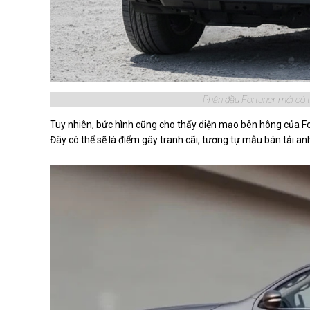
Phần đầu Fortuner mới có t
Tuy nhiên, bức hình cũng cho thấy diện mạo bên hông của For
Đây có thể sẽ là điểm gây tranh cãi, tương tự mẫu bán tải an