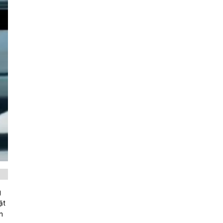
g
ặt
n