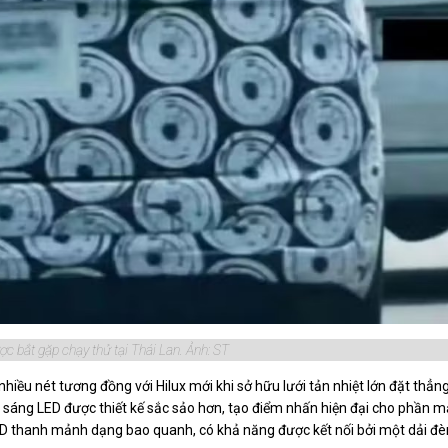
c bắt gặp chạy thử tại Thái Lan. Ảnh: ST
iều nét tương đồng với Hilux mới khi sở hữu lưới tản nhiệt lớn đặt thẳn
sáng LED được thiết kế sắc sảo hơn, tạo điểm nhấn hiện đại cho phần m
 LED thanh mảnh dạng bao quanh, có khả năng được kết nối bởi một dải đè