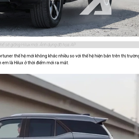
hể sẽ giống Hilux mới. Ảnh dựng đồ họa: AP
tuner thế hệ mới không khác nhiều so với thế hệ hiện bán trên thị trườn
h em là Hilux ở thời điểm mới ra mắt.