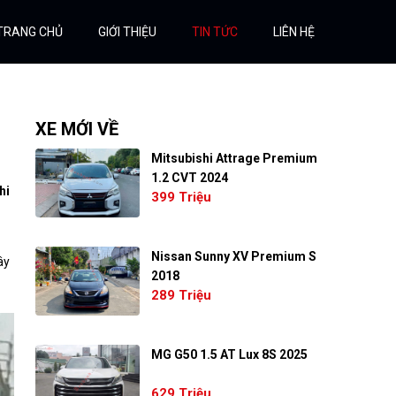
TRANG CHỦ
GIỚI THIỆU
TIN TỨC
LIÊN HỆ
XE MỚI VỀ
Mitsubishi Attrage Premium
1.2 CVT 2024
hi
399 Triệu
Nissan Sunny XV Premium S
ây
2018
289 Triệu
MG G50 1.5 AT Lux 8S 2025
629 Triệu