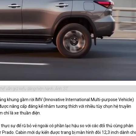
thể vẫn giữ kiểu dáng hiện hành. Ảnh: ST
tảng khung gầm rời IMV (Innovative International Multi-purpose Vehicle)
được nâng cấp đáng kể nhằm tương thích với nhiều tùy chọn hệ truyền
 chí là xe thuần điện.
ực sự để rũ bỏ vẻ ngoài có phần lạc hậu so với các đối thủ cùng phân
er Prado. Cabin mới dự kiến được trang bị màn hình đôi 12,3 inch dành ch