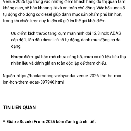
Venue 2026 tập trung vào những điểm khách hàng đô thị quan tâm:
không gian, số hóa khoang lái và an toàn chủ động. Việc bổ sung số
tự động cho động cơ diesel giúp danh mục sản phẩm phủ kín hơn,
trong khi chiến lược duy trì đời cũ giữ lợi thế giá khởi điểm.
Ưu điểm: kích thước tăng; cụm màn hình đôi 12,3 inch; ADAS
cấp độ 2; lần đầu diesel có số tự động; danh mục động cơ đa
dạng.
Nhược điểm: giá bản mới chưa công bố; chưa có dữ liệu tiêu thụ
nhiên liệu và đánh giá an toàn độc lập để tham chiếu.
Nguồn:
https://baolamdong.vn/hyundai-venue-2026-the-he-moi-
lon-hon-them-adas-397946.html
TIN LIÊN QUAN
Giá xe Suzuki Fronx 2025 kèm đánh giá chi tiết