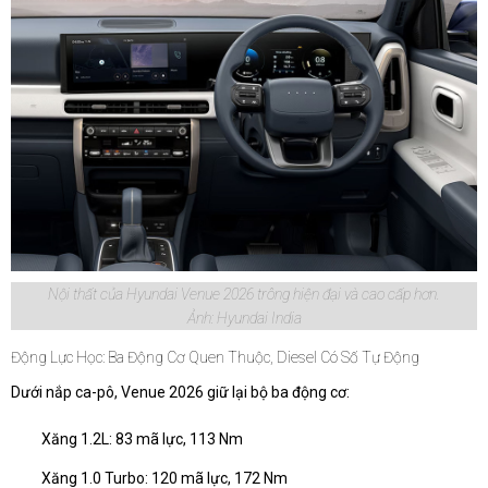
Nội thất của Hyundai Venue 2026 trông hiện đại và cao cấp hơn.
Ảnh: Hyundai India
Động Lực Học: Ba Động Cơ Quen Thuộc, Diesel Có Số Tự Động
Dưới nắp ca-pô, Venue 2026 giữ lại bộ ba động cơ:
Xăng 1.2L: 83 mã lực, 113 Nm
Xăng 1.0 Turbo: 120 mã lực, 172 Nm