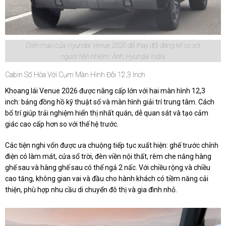
Diện mạo của Hyundai Venue 2026 đã thay đổi đáng kể so với
người tiền nhiệm. Ảnh: Hyundai India
Cabin Số Hóa Với Cụm Màn Hình Đôi 12,3 Inch
Khoang lái Venue 2026 được nâng cấp lớn với hai màn hình 12,3
inch: bảng đồng hồ kỹ thuật số và màn hình giải trí trung tâm. Cách
bố trí giúp trải nghiệm hiển thị nhất quán, dễ quan sát và tạo cảm
giác cao cấp hơn so với thế hệ trước.
Các tiện nghi vốn được ưa chuộng tiếp tục xuất hiện: ghế trước chỉnh
điện có làm mát, cửa sổ trời, đèn viền nội thất, rèm che nắng hàng
ghế sau và hàng ghế sau có thể ngả 2 nấc. Với chiều rộng và chiều
cao tăng, không gian vai và đầu cho hành khách có tiềm năng cải
thiện, phù hợp nhu cầu di chuyển đô thị và gia đình nhỏ.