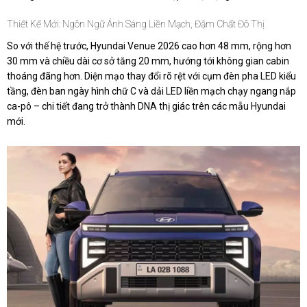
Thiết Kế Mới: Ngôn Ngữ Ánh Sáng Liền Mạch, Đậm Chất Đô Thị
So với thế hệ trước, Hyundai Venue 2026 cao hơn 48 mm, rộng hơn
30 mm và chiều dài cơ sở tăng 20 mm, hướng tới không gian cabin
thoáng đãng hơn. Diện mạo thay đổi rõ rệt với cụm đèn pha LED kiểu
tầng, đèn ban ngày hình chữ C và dải LED liền mạch chạy ngang nắp
ca-pô – chi tiết đang trở thành DNA thị giác trên các mẫu Hyundai
mới.