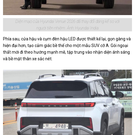
Diện mạo của Hyundai Venue 2026 đã thay đổi đáng kể so với
người tiền nhiệm. Ảnh: Hyundai India
Phía sau, cửa hậu và cụm đèn hậu LED được thiết kế lại, gọn gàng và
hiện đại hơn, tạo cảm giác bề thế cho một mẫu SUV cỡ A. Gói ngoại
thất mới đi theo hướng mạnh mẽ, tập trung vào nhận diện ánh sáng
và bề mặt thân xe sắc nét.