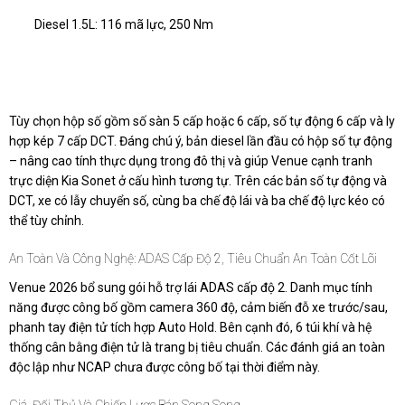
Diesel 1.5L: 116 mã lực, 250 Nm
Tùy chọn hộp số gồm số sàn 5 cấp hoặc 6 cấp, số tự động 6 cấp và ly
hợp kép 7 cấp DCT. Đáng chú ý, bản diesel lần đầu có hộp số tự động
– nâng cao tính thực dụng trong đô thị và giúp Venue cạnh tranh
trực diện Kia Sonet ở cấu hình tương tự. Trên các bản số tự động và
DCT, xe có lẫy chuyển số, cùng ba chế độ lái và ba chế độ lực kéo có
thể tùy chỉnh.
An Toàn Và Công Nghệ: ADAS Cấp Độ 2, Tiêu Chuẩn An Toàn Cốt Lõi
Venue 2026 bổ sung gói hỗ trợ lái ADAS cấp độ 2. Danh mục tính
năng được công bố gồm camera 360 độ, cảm biến đỗ xe trước/sau,
phanh tay điện tử tích hợp Auto Hold. Bên cạnh đó, 6 túi khí và hệ
thống cân bằng điện tử là trang bị tiêu chuẩn. Các đánh giá an toàn
độc lập như NCAP chưa được công bố tại thời điểm này.
Giá, Đối Thủ Và Chiến Lược Bán Song Song