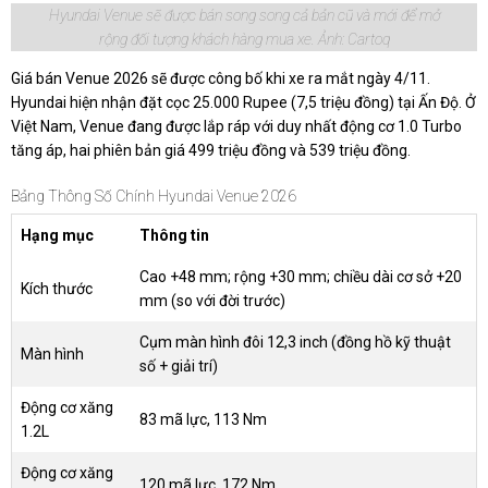
Hyundai Venue sẽ được bán song song cả bản cũ và mới để mở
rộng đối tượng khách hàng mua xe. Ảnh: Cartoq
Giá bán Venue 2026 sẽ được công bố khi xe ra mắt ngày 4/11.
Hyundai hiện nhận đặt cọc 25.000 Rupee (7,5 triệu đồng) tại Ấn Độ. Ở
Việt Nam, Venue đang được lắp ráp với duy nhất động cơ 1.0 Turbo
tăng áp, hai phiên bản giá 499 triệu đồng và 539 triệu đồng.
Bảng Thông Số Chính Hyundai Venue 2026
Hạng mục
Thông tin
Cao +48 mm; rộng +30 mm; chiều dài cơ sở +20
Kích thước
mm (so với đời trước)
Cụm màn hình đôi 12,3 inch (đồng hồ kỹ thuật
Màn hình
số + giải trí)
Động cơ xăng
83 mã lực, 113 Nm
1.2L
Động cơ xăng
120 mã lực, 172 Nm