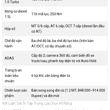
1.0 Turbo
Động cơ diesel
116 mã lực, 250 Nm
1.5L
MT 5/6 cấp; AT 6 cấp; DCT 7 cấp (diesel lần đầu
Hộp số
có AT)
Chế độ vận
Ba chế độ lái; ba chế độ lực kéo (trên bản
hành
AT/DCT, có lẫy chuyển số)
Cấp độ 2; camera 360 độ; cảm biến đỗ xe
ADAS
trước/sau; phanh tay điện tử với Auto Hold
Trang bị an
toàn tiêu
6 túi khí; cân bằng điện tử
chuẩn
Chiến lược sản
Bán song song đời cũ (1.2 MT, 848.000–914.000
phẩm
Rupee) và đời mới
Kết Luận: Giá Trị Tập Trung, Lựa Chọn Rõ Ràng