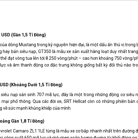
 USD (gần 1,5 Tỉ Đồng)
a dòng Mustang trong kỷ nguyên hiện đại, là một dấu ấn thú vị trong l
 hay bản siêu nạp, GT350 là mẫu xe sản xuất hàng loạt duy nhất trang
 thể đạt vòng tua lên tới 8.250 vòng/phút – cao hơn khoảng 750 vòng/p
 lực và âm thanh động cơ đặc trưng không giống bất kỳ đối thủ nào tr
 USD (khoảng Dưới 1,5 Tỉ Đồng)
iêu nạp sản sinh 707 mã lực, đây là một trong những động cơ siêu 
ại phổ thông. Qua các đời xe, SRT Hellcat còn có những phiên bản 
ng về sức mạnh khủng khiếp của mình.
oảng Gần 1,8 Tỉ Đồng)
hevrolet Camaro ZL1 1LE từng là mẫu xe cơ bắp nhanh nhất trên đường 
Mức công suất 650 mã lực và mô-men xoắn tương đương từ khối động cơ