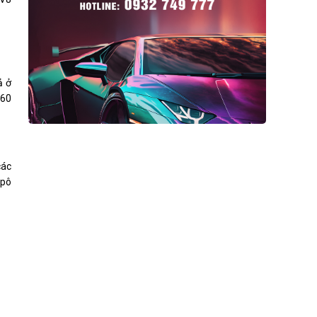
ả ở
-60
các
-pô