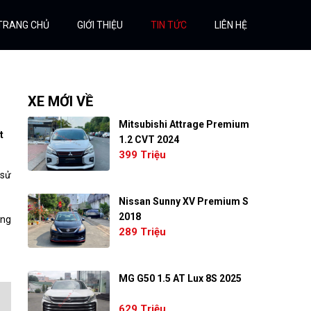
TRANG CHỦ
GIỚI THIỆU
TIN TỨC
LIÊN HỆ
XE MỚI VỀ
Mitsubishi Attrage Premium
t
1.2 CVT 2024
399 Triệu
 sử
Nissan Sunny XV Premium S
2018
ảng
289 Triệu
MG G50 1.5 AT Lux 8S 2025
629 Triệu