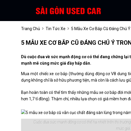
Trang Chủ
Tin Tức Xe
5 Mẫu Xe Cơ Bắp Cũ Đáng Chú Ý
5 MẪU XE CƠ BẮP CŨ ĐÁNG CHÚ Ý TRO
Dù cuộc đua về sức mạnh động cơ có thể đang chững lại tr
mạnh mẽ cùng mức giá đầy hấp dẫn.
Mua một chiếc xe cơ bắp (thường dùng động cơ V8 dung tích
dụng không chỉ là sở hữu phương tiện, mà còn là cách lưu g
Bạn hoàn toàn có thể tìm thấy những mẫu xe cơ bắp đời mới 
hơn 1,7 tỉ đồng). Thậm chí, nhiều lựa chọn có giá mềm hơn đ
Cuộc đua sức mạnh động cơ có thể hạ nhiệt trên thị trường
mức giá h