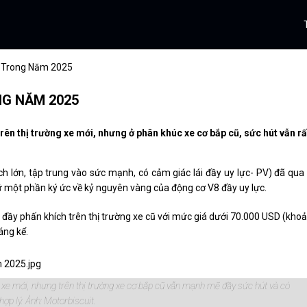
 Trong Năm 2025
NG NĂM 2025
ên thị trường xe mới, nhưng ở phân khúc xe cơ bắp cũ, sức hút vẫn rấ
 lớn, tập trung vào sức mạnh, có cảm giác lái đầy uy lực- PV) đã qua
iữ một phần ký ức về kỷ nguyên vàng của động cơ V8 đầy uy lực.
đầy phấn khích trên thị trường xe cũ với mức giá dưới 70.000 USD (kho
áng kể.
 xe mới, nhưng trên thị trường xe cơ bắp cũ vẫn mạnh mẽ đầy sức hút và có
ợp lý. Ảnh: Motorbiscuit.