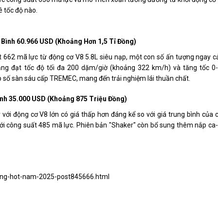
ê tốc độ nào.
Bình 60.966 USD (khoảng Hơn 1,5 Tỉ Đồng)
 662 mã lực từ động cơ V8 5.8L siêu nạp, một con số ấn tượng ngay c
 năng đạt tốc độ tối đa 200 dặm/giờ (khoảng 322 km/h) và tăng tốc 0
ộp số sàn sáu cấp TREMEC, mang đến trải nghiệm lái thuần chất.
nh 35.000 USD (khoảng 875 Triệu Đồng)
ới động cơ V8 lớn có giá thấp hơn đáng kể so với giá trung bình của 
ới công suất 485 mã lực. Phiên bản "Shaker" còn bổ sung thêm nắp ca
hang-hot-nam-2025-post845666.html