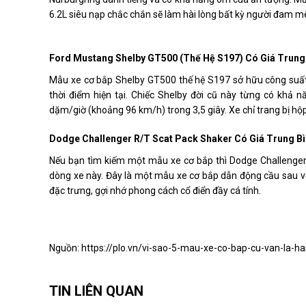
6.2L siêu nạp chắc chắn sẽ làm hài lòng bất kỳ người đam m
Ford Mustang Shelby GT500 (Thế Hệ S197) Có Giá Trung 
Mẫu xe cơ bắp Shelby GT500 thế hệ S197 sở hữu công suất
thời điểm hiện tại. Chiếc Shelby đời cũ này từng có khả
dặm/giờ (khoảng 96 km/h) trong 3,5 giây. Xe chỉ trang bị h
Dodge Challenger R/T Scat Pack Shaker Có Giá Trung Bì
Nếu bạn tìm kiếm một mẫu xe cơ bắp thì Dodge Challenger v
dòng xe này. Đây là một mẫu xe cơ bắp dẫn động cầu sau v
đặc trưng, gợi nhớ phong cách cổ điển đầy cá tính.
Nguồn:
https://plo.vn/vi-sao-5-mau-xe-co-bap-cu-van-la-
TIN LIÊN QUAN