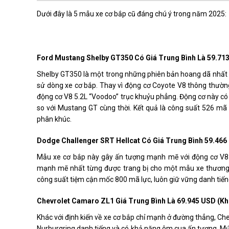
Dưới đây là 5 mẫu xe cơ bắp cũ đáng chú ý trong năm 2025:
Ford Mustang Shelby GT350 Có Giá Trung Bình Là 59.713
Shelby GT350 là một trong những phiên bản hoang dã nhất củ
sử dòng xe cơ bắp. Thay vì động cơ Coyote V8 thông thường
động cơ V8 5.2L “Voodoo” trục khuỷu phẳng. Động cơ này có
so với Mustang GT cùng thời. Kết quả là công suất 526 mã
phân khúc.
Dodge Challenger SRT Hellcat Có Giá Trung Bình 59.466
Mẫu xe cơ bắp này gây ấn tượng mạnh mẽ với động cơ V8 s
mạnh mẽ nhất từng được trang bị cho một mẫu xe thương m
công suất tiệm cận mốc 800 mã lực, luôn giữ vững danh tiế
Chevrolet Camaro ZL1 Giá Trung Bình Là 69.945 USD (kh
Khác với định kiến về xe cơ bắp chỉ mạnh ở đường thẳng, C
Nurburgring danh tiếng và có khả năng ôm cua ấn tượng. 