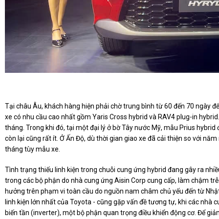
Tại châu Âu, khách hàng hiện phải chờ trung bình từ 60 đến 70 ngày 
xe có nhu cầu cao nhất gồm Yaris Cross hybrid và RAV4 plug-in hybrid
tháng. Trong khi đó, tại một đại lý ở bờ Tây nước Mỹ, mẫu Prius hybri
còn lại cũng rất ít. Ở Ấn Độ, dù thời gian giao xe đã cải thiện so với 
tháng tùy mẫu xe.
Tình trạng thiếu linh kiện trong chuỗi cung ứng hybrid đang gây ra nh
trong các bộ phận do nhà cung ứng Aisin Corp cung cấp, làm chậm trễ 
hưởng trên phạm vi toàn cầu do nguồn nam châm chủ yếu đến từ Nhật
linh kiện lớn nhất của Toyota - cũng gặp vấn đề tương tự, khi các nhà 
biến tần (inverter), một bộ phận quan trọng điều khiển động cơ. Để gi