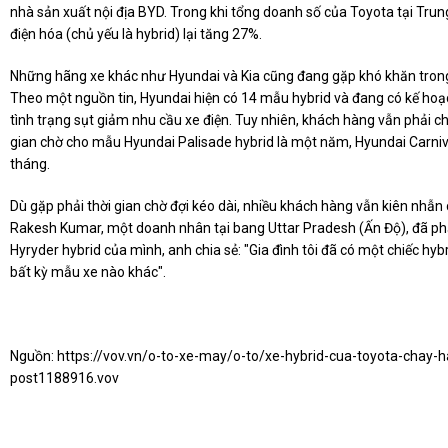
nhà sản xuất nội địa BYD. Trong khi tổng doanh số của Toyota tại Tr
điện hóa (chủ yếu là hybrid) lại tăng 27%.
Những hãng xe khác như Hyundai và Kia cũng đang gặp khó khăn trong 
Theo một nguồn tin, Hyundai hiện có 14 mẫu hybrid và đang có kế hoạ
tình trạng sụt giảm nhu cầu xe điện. Tuy nhiên, khách hàng vẫn phải chờ
gian chờ cho mẫu Hyundai Palisade hybrid là một năm, Hyundai Carniva
tháng.
Dù gặp phải thời gian chờ đợi kéo dài, nhiều khách hàng vẫn kiên nhẫn chờ
Rakesh Kumar, một doanh nhân tại bang Uttar Pradesh (Ấn Độ), đã p
Hyryder hybrid của mình, anh chia sẻ: "Gia đình tôi đã có một chiếc hybr
bất kỳ mẫu xe nào khác".
Nguồn:
https://vov.vn/o-to-xe-may/o-to/xe-hybrid-cua-toyota-chay-
post1188916.vov