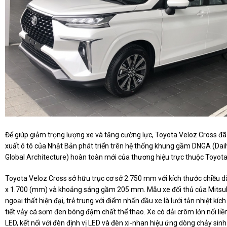
Để giúp giảm trọng lượng xe và tăng cường lực, Toyota Veloz Cross đ
xuất ô tô của Nhật Bản phát triển trên hệ thống khung gầm DNGA (Da
Global Architecture) hoàn toàn mới của thương hiệu trực thuộc Toyota
Toyota Veloz Cross sở hữu trục cơ sở 2.750 mm với kích thước chiều dà
x 1.700 (mm) và khoảng sáng gầm 205 mm. Mẫu xe đối thủ của Mitsu
ngoại thất hiện đại, trẻ trung với điểm nhấn đầu xe là lưới tản nhiệt kíc
tiết vảy cá sơm đen bóng đậm chất thể thao. Xe có dải crôm lớn nối li
LED, kết nối với đèn định vị LED và đèn xi-nhan hiệu ứng dòng chảy si