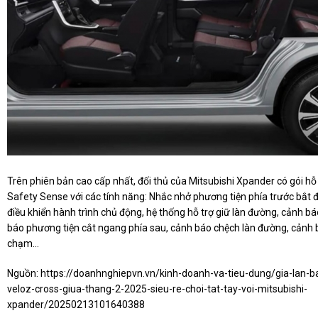
Trên phiên bản cao cấp nhất, đối thủ của Mitsubishi Xpander có gói hỗ
Safety Sense với các tính năng: Nhắc nhở phương tiện phía trước bắt đ
điều khiển hành trình chủ động, hệ thống hỗ trợ giữ làn đường, cảnh b
báo phương tiện cắt ngang phía sau, cảnh báo chệch làn đường, cảnh b
chạm…
Nguồn:
https://doanhnghiepvn.vn/kinh-doanh-va-tieu-dung/gia-lan-b
veloz-cross-giua-thang-2-2025-sieu-re-choi-tat-tay-voi-mitsubishi-
xpander/20250213101640388