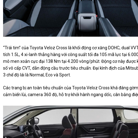
“Trái tim” của Toyota Veloz Cross là khối động cơ xăng DOHC, dual VV
tích 1.5L, 4 xi-lanh thẳng hàng với công suất tối đa 105 mã lực tại 6.0
mô men xoắn cực đại 138 Nm tại 4.200 vòng/phút. Động cơ này được k
số vô cấp CVT, dẫn động cầu trước tiêu chuẩn. Đại kình địch của Mitsu
3 chế độ lái là Normal, Eco và Sport.
Các trang bị an toàn tiêu chuẩn của Toyota Veloz Cross khá đáng gờm v
cảm biến lùi, camera 360 độ, hỗ trợ khởi hành ngang dốc, cân bằng điệ