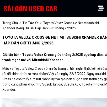
Trang Chủ
Tin Tức Xe
Toyota Veloz Cross Đe Nẹt Mitsubishi
Xpander Bằng Ưu Đãi Hấp Dẫn Giữ Tháng 2/2025
TOYOTA VELOZ CROSS ĐE NẸT MITSUBISHI XPANDER BẰN
HẤP DẪN GIỮ THÁNG 2/2025
Giá lăn bánh Toyota Veloz Cross giữa tháng 2/2025 cực hấp dẫn, 
tranh mạnh mẽ với Mitsubishi Xpander.
Mẫu xe Toyota Veloz Cross với nhiều trang bị tiện nghi, thiết kế hiện đại
rãi đã chính thức ra mắt khách Việt vào ngày 22/3/2022. Ngay sau khi t
Cross đã cho thấy sức hút mãnh liệt và tạo nên cuộc cạnh tranh gay gắt
trong cùng phân khúc như Suzuki Ertiga, Suzuki XL7, Toyota Innova, M
Xpander…