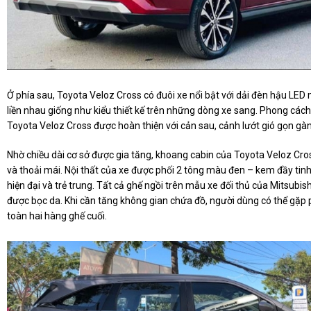
Ở phía sau, Toyota Veloz Cross có đuôi xe nổi bật với dải đèn hậu LED
liền nhau giống như kiểu thiết kế trên những dòng xe sang. Phong cách
Toyota Veloz Cross được hoàn thiện với cản sau, cảnh lướt gió gọn gà
Nhờ chiều dài cơ sở được gia tăng, khoang cabin của Toyota Veloz Cros
và thoải mái. Nội thất của xe được phối 2 tông màu đen – kem đầy tinh
hiện đại và trẻ trung. Tất cả ghế ngồi trên mẫu xe đối thủ của Mitsubi
được bọc da. Khi cần tăng không gian chứa đồ, người dùng có thể gặp
toàn hai hàng ghế cuối.