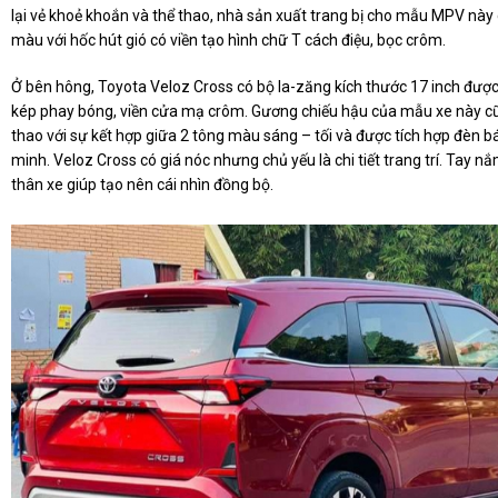
lại vẻ khoẻ khoắn và thể thao, nhà sản xuất trang bị cho mẫu MPV này
màu với hốc hút gió có viền tạo hình chữ T cách điệu, bọc crôm.
Ở bên hông, Toyota Veloz Cross có bộ la-zăng kích thước 17 inch được
kép phay bóng, viền cửa mạ crôm. Gương chiếu hậu của mẫu xe này c
thao với sự kết hợp giữa 2 tông màu sáng – tối và được tích hợp đèn b
minh. Veloz Cross có giá nóc nhưng chủ yếu là chi tiết trang trí. Tay
thân xe giúp tạo nên cái nhìn đồng bộ.