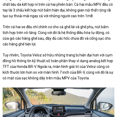
chất liệu da kết hợp nỉ trên cả hai phiên bản. Cả hai mẫu MPV đều có
tay lái 3 chấu kết hợp nút bấm hiện đại, không gian nội thất rộng rãi
tạo sự thoải mái ngay cả với những người cao trên 1m8.
Trên cả hai xe đều chỉ chỉnh cơ cho cả ghế lái và ghế phụ, nút bấm
tích hợp trên vô-lăng. Cùng với đó là hệ thống điều hòa tự động, có
cửa gió các hàng ghế sau, đầy đủ các hốc chứa đồ và cổng sạc cho
các hàng ghế tiện lợi.
Tuy nhiên, Toyota Veloz sở hữu những trang bị hiện đại hơn với cụm
đồng hồ thông tin kỹ thuật số toàn phần thay vì dạng analog kết hợp
TFT của Honda BR-V. Ngoài ra, màn hình giải trí của Veloz cũng có
kích thước lớn hơn so với màn hình 7 inch của BR-V, cùng với đó là sự
có mặt của sạc không dây trên mẫu MPV của Toyota.