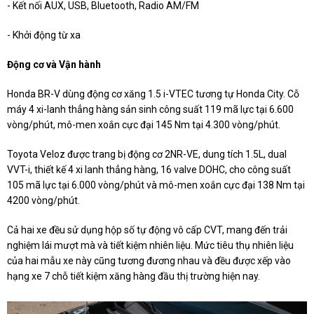
- Kết nối AUX, USB, Bluetooth, Radio AM/FM
- Khởi động từ xa
Động cơ và Vận hành
Honda BR-V dùng động cơ xăng 1.5 i-VTEC tương tự Honda City. Cỗ
máy 4 xi-lanh thẳng hàng sản sinh công suất 119 mã lực tại 6.600
vòng/phút, mô-men xoắn cực đại 145 Nm tại 4.300 vòng/phút.
Toyota Veloz được trang bị động cơ 2NR-VE, dung tích 1.5L, dual
VVT-i, thiết kế 4 xi lanh thẳng hàng, 16 valve DOHC, cho công suất
105 mã lực tại 6.000 vòng/phút và mô-men xoắn cực đại 138 Nm tại
4200 vòng/phút.
Cả hai xe đều sử dụng hộp số tự động vô cấp CVT, mang đến trải
nghiệm lái mượt mà và tiết kiệm nhiên liệu. Mức tiêu thụ nhiên liệu
của hai mẫu xe này cũng tương đương nhau và đều được xếp vào
hạng xe 7 chỗ tiết kiệm xăng hàng đầu thị trường hiện nay.