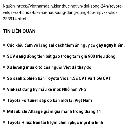
Nguồn:
https://vietnamdaily.kienthuc.net.vn/doi-song-24h/toyota-
veloz-va-honda-br-v-xe-nao-xung-dang-dung-top-mpv-7-cho-
233914.html
TIN LIÊN QUAN
Các kiểu cầm vô lăng sai cách tiềm ẩn nguy cơ gây nguy hiểm.
SUV đáng đồng tiền bát gạo trong tầm giá 900 triệu đồng
Xu hướng mua ô tô của người Việt đã thay đổi
So sánh 2 phiên bản Toyota Vios 1.5E CVT và 1.5G CVT
VinFast đăng ký mẫu xe mới: Nhỏ hơn VF 3
Toyota Fortuner sắp có bản mới tại Việt Nam
Mitsubishi Attrage giảm giá mạnh trong tháng 11
Toyota Hilux: Bán tải lì lợm chinh phục mọi địa hình