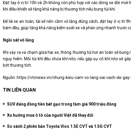
Đặt tay ở vị trí 10h và 2h không còn phù hợp với các dòng xe đời mới hi
khi điều khiển sẽ tăng khả năng bị thương tích nếu bung túi khí.
Để lái xe an toàn, tài xế nên cầm vô lăng đúng cách, đặt tay ở vị trí 9
bám đều, giúp tăng khả năng kiểm soát xe và phản ứng nhanh trước c
Ngồi sát vô lăng
Khi xảy ra va chạm giữa hai xe, thông thường túi hơi an toàn sẽ bung ra
nguy hiểm. Mỗi túi khí đều chứa khí nitơ, nếu gặp sự cố khí nitơ sẽ g
bớt thương tích.
Nguồn:
https://vtcnews.vn/nhung-kieu-cam-vo-lang-sai-cach-de-ga
TIN LIÊN QUAN
SUV đáng đồng tiền bát gạo trong tầm giá 900 triệu đồng
Xu hướng mua ô tô của người Việt đã thay đổi
So sánh 2 phiên bản Toyota Vios 1.5E CVT và 1.5G CVT