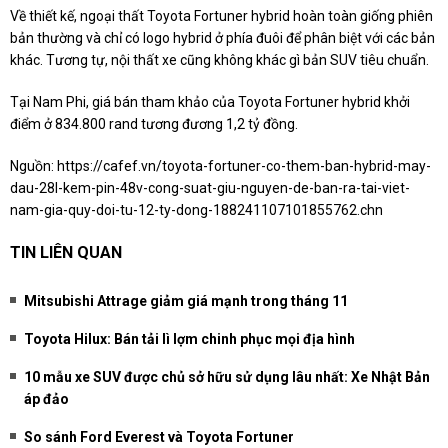
Về thiết kế, ngoại thất Toyota Fortuner hybrid hoàn toàn giống phiên
bản thường và chỉ có logo hybrid ở phía đuôi để phân biệt với các bản
khác. Tương tự, nội thất xe cũng không khác gì bản SUV tiêu chuẩn.
Tại Nam Phi, giá bán tham khảo của Toyota Fortuner hybrid khởi
điểm ở 834.800 rand tương đương 1,2 tỷ đồng.
Nguồn:
https://cafef.vn/toyota-fortuner-co-them-ban-hybrid-may-
dau-28l-kem-pin-48v-cong-suat-giu-nguyen-de-ban-ra-tai-viet-
nam-gia-quy-doi-tu-12-ty-dong-188241107101855762.chn
TIN LIÊN QUAN
Mitsubishi Attrage giảm giá mạnh trong tháng 11
Toyota Hilux: Bán tải lì lợm chinh phục mọi địa hình
10 mẫu xe SUV được chủ sở hữu sử dụng lâu nhất: Xe Nhật Bản
áp đảo
So sánh Ford Everest và Toyota Fortuner