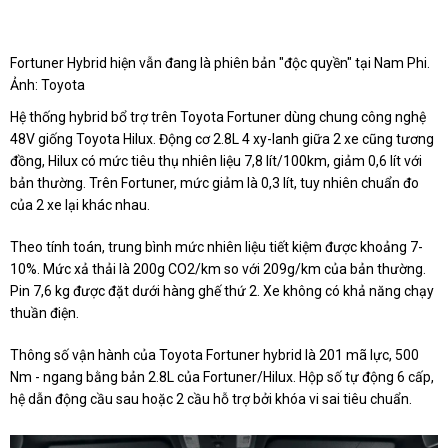
Fortuner Hybrid hiện vẫn đang là phiên bản "độc quyền" tại Nam Phi.
Ảnh: Toyota
Hệ thống hybrid bổ trợ trên Toyota Fortuner dùng chung công nghệ
48V giống Toyota Hilux. Động cơ 2.8L 4 xy-lanh giữa 2 xe cũng tương
đồng, Hilux có mức tiêu thụ nhiên liệu 7,8 lít/100km, giảm 0,6 lít với
bản thường. Trên Fortuner, mức giảm là 0,3 lít, tuy nhiên chuẩn đo
của 2 xe lại khác nhau.
Theo tính toán, trung bình mức nhiên liệu tiết kiệm được khoảng 7-
10%. Mức xả thải là 200g CO2/km so với 209g/km của bản thường.
Pin 7,6 kg được đặt dưới hàng ghế thứ 2. Xe không có khả năng chạy
thuần điện.
Thông số vận hành của Toyota Fortuner hybrid là 201 mã lực, 500
Nm - ngang bằng bản 2.8L của Fortuner/Hilux. Hộp số tự động 6 cấp,
hệ dẫn động cầu sau hoặc 2 cầu hỗ trợ bởi khóa vi sai tiêu chuẩn.