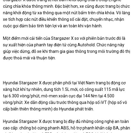
cùng chìa khóa thông minh. Đặc biệt hơn, xe cũng được trang bị chức
năng khởi động từ xa thông qua một nút bấm trên chìa khóa. Vô lăng
xe tích hợp các nút điều khiển thông số cài đặt, chuyển nhạc, nhận
cuộc gọi đảm bảo tính tiện lợi và an toàn khi vận hành.
Một điểm mới cải tiến của Stargazer X so với phiên bản trước đó là
sự xuất hiện của phanh tay điện tử cùng Autohold. Chức năng này
giúp việc dừng, đỗ xe khi tham gia giao thông trong môi trường đô thị
được thoả mái và thuận tiện.
Hyundai Stargazer X được phân phối tại Việt Nam trang bị động cơ
xăng hút khí tự nhiên, dung tích 1.5L mới, có công suất 115 mã lực
tại 6.300 vòng/phút, mô-men xoắn cực đại 144 Nm tại 4.500
vòng/phút. Xe dẫn động cầu trước thông qua hộp số iVT (hộp số vô
cấp biến thiên thông minh) do Hyundai phát triển.
Hyundai Stargazer X được trang bị đầy đủ những công nghệ an toàn
cao cấp: chống bó cứng phanh ABS, hỗ trợ phanh khẩn cấp BA, phân