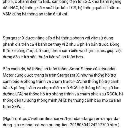
phối lực phanh điện tử EBD, cân bằng điện tử ESC, khởi hành ngang
dốc HAC, hệ thống kiểm soát lực kéo TCS, hệ thống quản lí thân xe
VSM cùng hệ thống an toàn 6 túi khí.
Stargazer X được nâng cấp ở hệ thống phanh với việc sử dụng
phanh đĩa trên cả 4 bánh xe thay vì 2 như ở phiên bản trước. Đồng
thời, xe cũng được bổ sung thêm cảm biến va chạm trước, giúp việc
dừng đỗ xe trở nên thuận tiện và an toàn hơn.
Bên cạnh đó, hệ thống an toàn thông SmartSense của Hyundai
Motor cũng được trang bị trên Stargazer X, như hệ thống hỗ trợ
cảnh báo & phòng tránh va chạm trước FCA; hệ thống hỗ trợ cảnh
báo & phòng tránh va chạm điểm mù BCA; hệ thống hỗ trợ giữ làn
đường LFA; hệ thống hỗ trợ phòng tránh va chạm phía sau RCCA; hệ
thống đèn tự động thông minh AHB; hệ thống cảnh bảo mở cửa an
toàn SEW;…
(Nguồn:
https://vietnamfinance.vn/hyundai-stargazer-x-mpv-da-
dung-gia-re-nhat-co-nen-xuong-tien-20180504224297700.htm
)