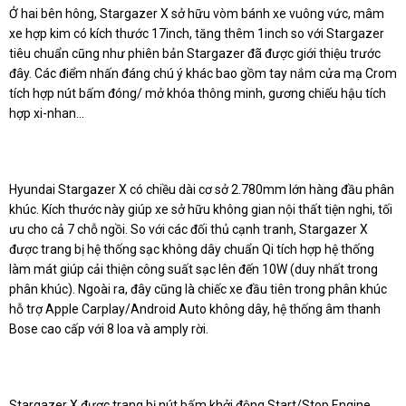
Ở hai bên hông, Stargazer X sở hữu vòm bánh xe vuông vức, mâm
xe hợp kim có kích thước 17inch, tăng thêm 1inch so với Stargazer
tiêu chuẩn cũng như phiên bản Stargazer đã được giới thiệu trước
đây. Các điểm nhấn đáng chú ý khác bao gồm tay nắm cửa mạ Crom
tích hợp nút bấm đóng/ mở khóa thông minh, gương chiếu hậu tích
hợp xi-nhan…
Hyundai Stargazer X có chiều dài cơ sở 2.780mm lớn hàng đầu phân
khúc. Kích thước này giúp xe sở hữu không gian nội thất tiện nghi, tối
ưu cho cả 7 chỗ ngồi. So với các đối thủ cạnh tranh, Stargazer X
được trang bị hệ thống sạc không dây chuẩn Qi tích hợp hệ thống
làm mát giúp cải thiện công suất sạc lên đến 10W (duy nhất trong
phân khúc). Ngoài ra, đây cũng là chiếc xe đầu tiên trong phân khúc
hỗ trợ Apple Carplay/Android Auto không dây, hệ thống âm thanh
Bose cao cấp với 8 loa và amply rời.
Stargazer X đươc trang bị nút bấm khởi động Start/Stop Engine