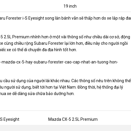
19 inch
aru Forester i-S Eyesight song lăn bánh vẫn sẽ thấp hơn do xe lắp ráp đ
-5 2.5L Premium nhỉnh hơn ở một vài thông số như chiều dài cơ sở, động
e cùng chiều rộng Subaru Forester lại lớn hơn, điều này cho người ngồi
iếc xe có thể di chuyển đa địa hình tốt hơn.
ng-mazda-cx-5-hay-subaru-forester-cao-cap-nhat-an-tuong-hon-
 cầu sử dụng của người lái khác nhau. Các thông số nêu trên không thể
người sử dụng, biết tới hơn tại Việt Nam. Đồng thời, hệ thống đại lý
mua xe dễ dàng sửa chữa bảo dưỡng hơn.
-S Eyesight
Mazda CX-5 2.5L Premium