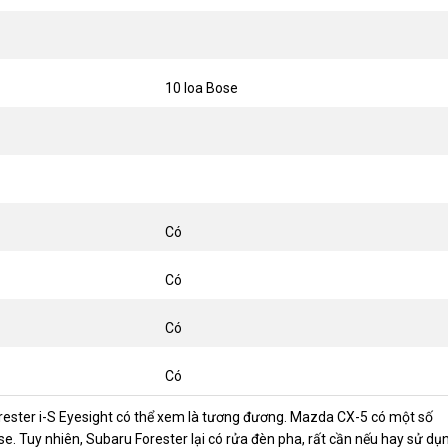
10 loa Bose
Có
Có
Có
Có
ester i-S Eyesight có thể xem là tương đương. Mazda CX-5 có một số
Bose. Tuy nhiên, Subaru Forester lại có rửa đèn pha, rất cần nếu hay sử dụ