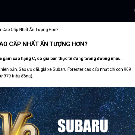
r Cao Cấp Nhất Ấn Tượng Hơn?
AO CẤP NHẤT ẤN TƯỢNG HƠN?
e gầm cao hạng C, có giá bán thực tế đang tương đương nhau.
phiên bản. Sau ưu đãi, giá xe Subaru Forester cao cấp nhất chỉ còn 969
 979 triệu đồng).