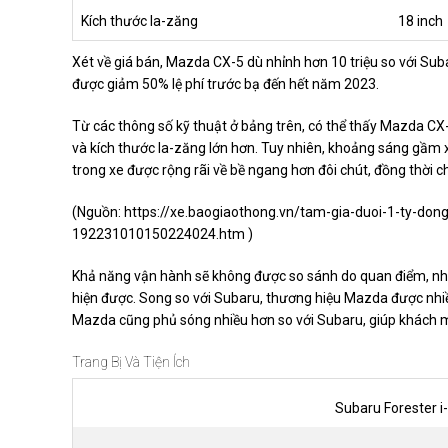
Kích thước la-zăng
18 inch
Xét về giá bán, Mazda CX-5 dù nhỉnh hơn 10 triệu so với Sub
được giảm 50% lệ phí trước bạ đến hết năm 2023.
Từ các thông số kỹ thuật ở bảng trên, có thể thấy Mazda CX
và kích thước la-zăng lớn hơn. Tuy nhiên, khoảng sáng gầm x
trong xe được rộng rãi về bề ngang hơn đôi chút, đồng thời ch
(Nguồn:
https://xe.baogiaothong.vn/tam-gia-duoi-1-ty-do
192231010150224024.htm
)
Khả năng vận hành sẽ không được so sánh do quan điểm, nhu
hiện được. Song so với Subaru, thương hiệu Mazda được nhiều 
Mazda cũng phủ sóng nhiều hơn so với Subaru, giúp khách 
Trang Bị Và Tiện Ích
Subaru Forester i