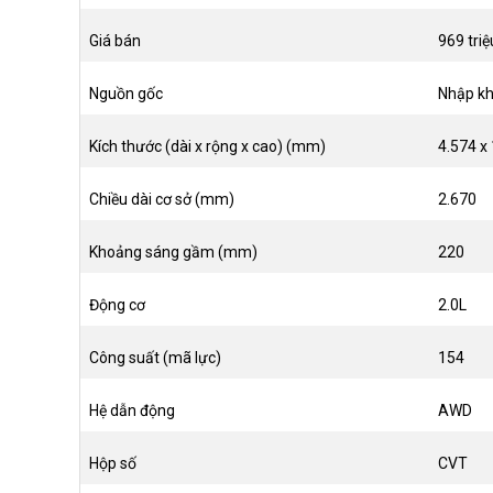
Giá bán
969 tri
Nguồn gốc
Nhập kh
Kích thước (dài x rộng x cao) (mm)
4.574 x 
Chiều dài cơ sở (mm)
2.670
Khoảng sáng gầm (mm)
220
Động cơ
2.0L
Công suất (mã lực)
154
Hệ dẫn động
AWD
Hộp số
CVT