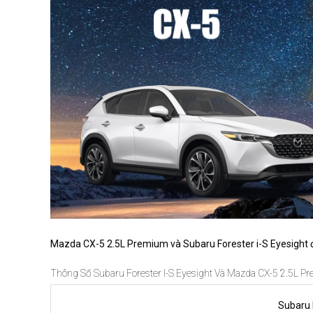
Mazda CX-5 2.5L Premium và Subaru Forester i-S Eyesight đ
Thông Số Subaru Forester I-S Eyesight Và Mazda CX-5 2.5L 
Subaru 