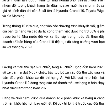
xe đình đám lần lượt bị "khai tử" như Honda Brio, VinFast Fadil. Hiện
nhóm đối tượng khách hàng lần đầu mua xe muốn lựa chọn mẫu xe
giá rẻ bình dân chỉ còn 3 cái tên là Hyundai Grand i10, Toyota Wigo
và Kia Morning.
Trong tháng 10 vừa qua, nhờ vào các chương trình khuyến mãi, giảm
giá bán từ hãng và các đại lý, cộng thêm việc được hỗ trợ 50% lệ phí
trước bạ từ Nhà nước đối với xe lắp ráp trong nước đã thúc đẩy
doanh số bán hàng của Grand i10 tiếp tục đà tăng trưởng vượt bậc
so với tháng 9/2023.
Lượng xe tiêu thụ đạt 671 chiếc, tăng 43 chiếc. Cộng dồn năm 2023
số xe bán ra đạt 6.057 chiếc, tiếp tục bỏ xa các đối thủ xếp sau và
dẫn đầu phân khúc xe đô thị hạng A. Với kết quả như hiện tại,
Hyundai Grand i10 đang rộng cửa trở thành mẫu xe hạng A bán chạy
nhất Việt Nam trong năm 2023.
Càng về cuối năm, cuộc đua doanh số ở phân khúc xe hạng A càng
trở nên khốc liệt hơn bao giờ hết. Để duy trì lợi thế trước các đối thủ,