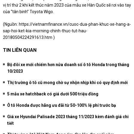
vị trí thứ 2 khi kết thúc năm 2023 của mẫu xe Hàn Quốc sẽ rơi vào tay
của “tân binh” Toyota Wigo.
(Nguồn:
https://vietnamfinance.vn/cuoc-dua-phan-khuc-xe-hang-a-
sap-hoi-ket-kia-morning-chinh-thuc-tut-hau-
20180504224291613.htm
)
TIN LIÊN QUAN
Bộ đôi xe mới chiếm hơn nửa doanh số ô tô Honda trong tháng
10/2023
Thị trường ô tô cũ mong chờ sự nhộn nhịp khi có quy định mới
5 mẫu xe hatchback có giá dưới 500 triệu đồng
Ô tô Honda được hãng ưu đãi từ 50-100% lệ phí trước bạ
Giá xe Hyundai Palisade 2023 tháng 11/2023 kèm đánh giá chi
tiết