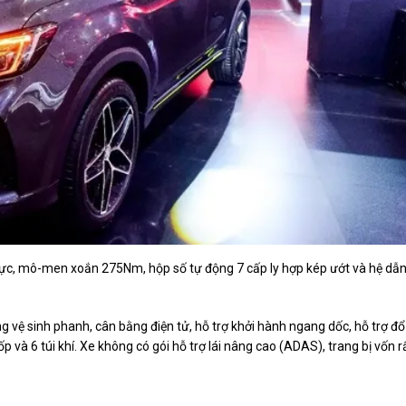
ực, mô-men xoắn 275Nm, hộp số tự động 7 cấp ly hợp kép ướt và hệ dẫ
g vệ sinh phanh, cân bằng điện tử, hỗ trợ khởi hành ngang dốc, hỗ trợ đổ
 và 6 túi khí. Xe không có gói hỗ trợ lái nâng cao (ADAS), trang bị vốn r