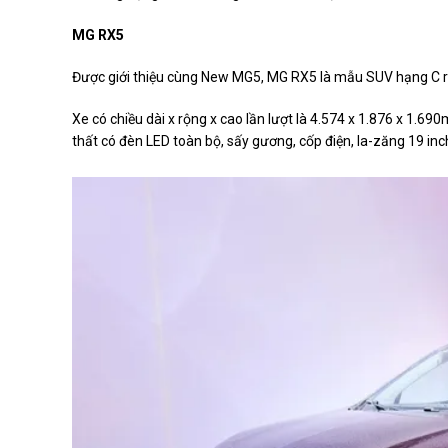
MG RX5
Được giới thiệu cùng New MG5, MG RX5 là mẫu SUV hạng C rẻ nh
Xe có chiều dài x rộng x cao lần lượt là 4.574 x 1.876 x 1
thất có đèn LED toàn bộ, sấy gương, cốp điện, la-zăng 19 inc