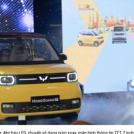
, đèn hậu LED, chuyển số dạng núm xoay, màn hình thông tin TFT 7 inc