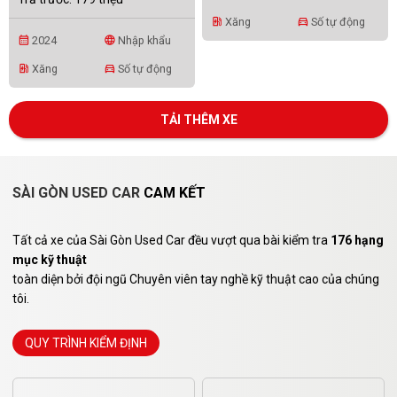
Xăng
Số tự động
ev_station
directions_car
2024
Nhập khẩu
calendar_month
language
Xăng
Số tự động
ev_station
directions_car
TẢI THÊM XE
SÀI GÒN USED CAR
CAM KẾT
Tất cả xe của Sài Gòn Used Car đều vượt qua bài kiểm tra
176 hạng
mục kỹ thuật
toàn diện bởi đội ngũ Chuyên viên tay nghề kỹ thuật cao của chúng
tôi.
QUY TRÌNH KIỂM ĐỊNH