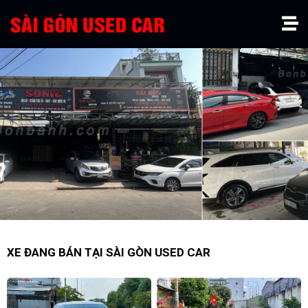
XE ĐANG BÁN TẠI SÀI GÒN USED CAR