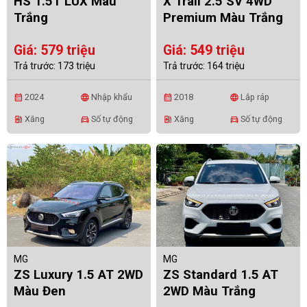
HS 1.5T LUX Màu
X Trail 2.5 SV 4WD
Trắng
Premium Màu Trắng
Giá: 579 triệu
Giá: 549 triệu
Trả trước: 173 triệu
Trả trước: 164 triệu
2024
Nhập khẩu
2018
Lắp ráp
calendar_month
language
calendar_month
language
Xăng
Số tự động
Xăng
Số tự động
ev_station
directions_car
ev_station
directions_car
MG
MG
ZS Luxury 1.5 AT 2WD
ZS Standard 1.5 AT
Màu Đen
2WD Màu Trắng