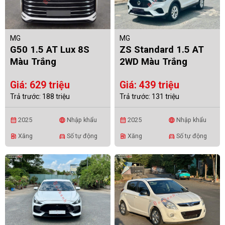
MG
MG
G50 1.5 AT Lux 8S
ZS Standard 1.5 AT
Màu Trắng
2WD Màu Trắng
Giá: 629 triệu
Giá: 439 triệu
Trả trước: 188 triệu
Trả trước: 131 triệu
2025
Nhập khẩu
2025
Nhập khẩu
calendar_month
language
calendar_month
language
Xăng
Số tự động
Xăng
Số tự động
ev_station
directions_car
ev_station
directions_car