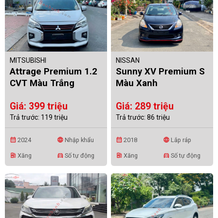
MITSUBISHI
NISSAN
Attrage Premium 1.2
Sunny XV Premium S
CVT Màu Trắng
Màu Xanh
Giá: 399 triệu
Giá: 289 triệu
Trả trước: 119 triệu
Trả trước: 86 triệu
2024
Nhập khẩu
2018
Lắp ráp
calendar_month
language
calendar_month
language
Xăng
Số tự động
Xăng
Số tự động
ev_station
directions_car
ev_station
directions_car