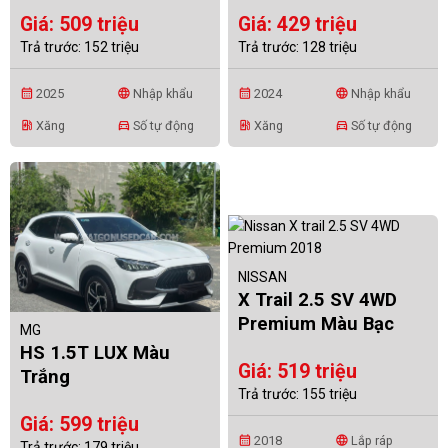
Giá: 509 triệu
Giá: 429 triệu
Trả trước: 152 triệu
Trả trước: 128 triệu
2025
Nhập khẩu
2024
Nhập khẩu
calendar_month
language
calendar_month
language
Xăng
Số tự động
Xăng
Số tự động
ev_station
directions_car
ev_station
directions_car
NISSAN
X Trail 2.5 SV 4WD
Premium Màu Bạc
MG
HS 1.5T LUX Màu
Giá: 519 triệu
Trắng
Trả trước: 155 triệu
Giá: 599 triệu
2018
Lắp ráp
calendar_month
language
Trả trước: 179 triệu