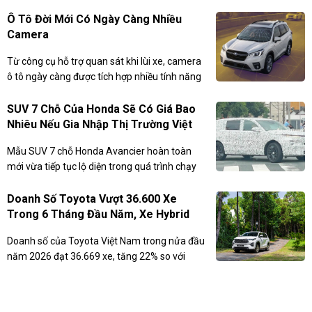
được hãng khẳng định là chưa từng có trên
bất kỳ mẫu xe nào.
Ô Tô Đời Mới Có Ngày Càng Nhiều
Camera
Từ công cụ hỗ trợ quan sát khi lùi xe, camera
ô tô ngày càng được tích hợp nhiều tính năng
như phanh khẩn cấp, cảnh báo và giữ làn,
giám sát người lái, đồng thời là nền tảng cho
SUV 7 Chỗ Của Honda Sẽ Có Giá Bao
các công nghệ hỗ trợ lái hiện đại.
Nhiêu Nếu Gia Nhập Thị Trường Việt
Nam Để Cạnh Tranh Hyundai Santa
Mẫu SUV 7 chỗ Honda Avancier hoàn toàn
Fe?
mới vừa tiếp tục lộ diện trong quá trình chạy
thử trên đường phố Nhật Bản.
Doanh Số Toyota Vượt 36.600 Xe
Trong 6 Tháng Đầu Năm, Xe Hybrid
Bứt Phá Mạnh.
Doanh số của Toyota Việt Nam trong nửa đầu
năm 2026 đạt 36.669 xe, tăng 22% so với
cùng kỳ. Phân khúc xe hybrid tiếp tục bứt phá
với 7.081 xe bán ra, tăng tới 106%.