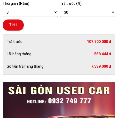
Thời gian
(Năm)
Trả trước
(%)
TÍNH
Trả trước
107.700.000 đ
Lãi hàng tháng
558.444 đ
Số tiền trả hàng tháng
7.539.000 đ