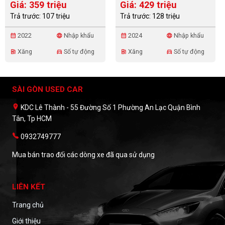
Giá: 359 triệu
Giá: 429 triệu
Trả trước: 107 triệu
Trả trước: 128 triệu
2022
Nhập khẩu
2024
Nhập khẩu
calendar_month
language
calendar_month
language
Xăng
Số tự động
Xăng
Số tự động
ev_station
directions_car
ev_station
directions_car
SÀI GÒN USED CAR
KDC Lê Thành - 55 Đường Số 1 Phường An Lạc Quận Bình
Tân, Tp HCM
0932749777
Mua bán trao đổi các dòng xe đã qua sử dụng
LIÊN KẾT
Trang chủ
Giới thiệu