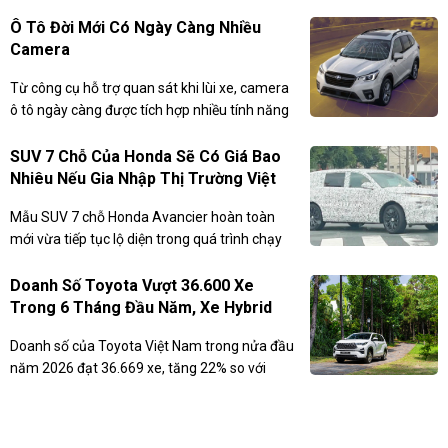
được hãng khẳng định là chưa từng có trên
bất kỳ mẫu xe nào.
Ô Tô Đời Mới Có Ngày Càng Nhiều
Camera
Từ công cụ hỗ trợ quan sát khi lùi xe, camera
ô tô ngày càng được tích hợp nhiều tính năng
như phanh khẩn cấp, cảnh báo và giữ làn,
giám sát người lái, đồng thời là nền tảng cho
SUV 7 Chỗ Của Honda Sẽ Có Giá Bao
các công nghệ hỗ trợ lái hiện đại.
Nhiêu Nếu Gia Nhập Thị Trường Việt
Nam Để Cạnh Tranh Hyundai Santa
Mẫu SUV 7 chỗ Honda Avancier hoàn toàn
Fe?
mới vừa tiếp tục lộ diện trong quá trình chạy
thử trên đường phố Nhật Bản.
Doanh Số Toyota Vượt 36.600 Xe
Trong 6 Tháng Đầu Năm, Xe Hybrid
Bứt Phá Mạnh.
Doanh số của Toyota Việt Nam trong nửa đầu
năm 2026 đạt 36.669 xe, tăng 22% so với
cùng kỳ. Phân khúc xe hybrid tiếp tục bứt phá
với 7.081 xe bán ra, tăng tới 106%.