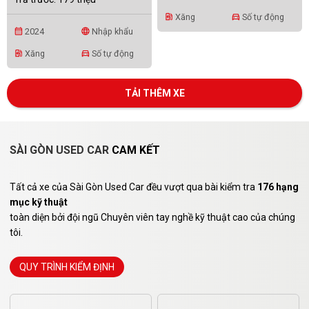
Xăng
Số tự động
ev_station
directions_car
2024
Nhập khẩu
calendar_month
language
Xăng
Số tự động
ev_station
directions_car
TẢI THÊM XE
SÀI GÒN USED CAR
CAM KẾT
Tất cả xe của Sài Gòn Used Car đều vượt qua bài kiểm tra
176 hạng
mục kỹ thuật
toàn diện bởi đội ngũ Chuyên viên tay nghề kỹ thuật cao của chúng
tôi.
QUY TRÌNH KIỂM ĐỊNH