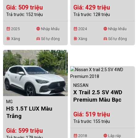
Giá: 509 triệu
Giá: 429 triệu
Trả trước: 152 triệu
Trả trước: 128 triệu
2025
Nhập khẩu
2024
Nhập khẩu
calendar_month
language
calendar_month
language
Xăng
Số tự động
Xăng
Số tự động
ev_station
directions_car
ev_station
directions_car
NISSAN
X Trail 2.5 SV 4WD
Premium Màu Bạc
MG
HS 1.5T LUX Màu
Giá: 519 triệu
Trắng
Trả trước: 155 triệu
Giá: 599 triệu
2018
Lắp ráp
calendar_month
language
Trả trước: 179 triệu