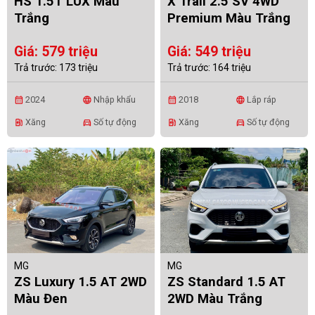
HS 1.5T LUX Màu
X Trail 2.5 SV 4WD
Trắng
Premium Màu Trắng
Giá: 579 triệu
Giá: 549 triệu
Trả trước: 173 triệu
Trả trước: 164 triệu
2024
Nhập khẩu
2018
Lắp ráp
calendar_month
language
calendar_month
language
Xăng
Số tự động
Xăng
Số tự động
ev_station
directions_car
ev_station
directions_car
MG
MG
ZS Luxury 1.5 AT 2WD
ZS Standard 1.5 AT
Màu Đen
2WD Màu Trắng