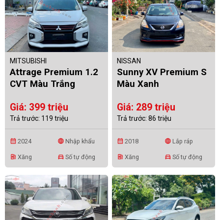
MITSUBISHI
NISSAN
Attrage Premium 1.2
Sunny XV Premium S
CVT Màu Trắng
Màu Xanh
Giá: 399 triệu
Giá: 289 triệu
Trả trước: 119 triệu
Trả trước: 86 triệu
2024
Nhập khẩu
2018
Lắp ráp
calendar_month
language
calendar_month
language
Xăng
Số tự động
Xăng
Số tự động
ev_station
directions_car
ev_station
directions_car