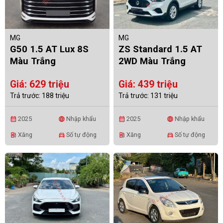
MG
MG
G50 1.5 AT Lux 8S
ZS Standard 1.5 AT
Màu Trắng
2WD Màu Trắng
Giá: 629 triệu
Giá: 439 triệu
Trả trước: 188 triệu
Trả trước: 131 triệu
2025
Nhập khẩu
2025
Nhập khẩu
calendar_month
language
calendar_month
language
Xăng
Số tự động
Xăng
Số tự động
ev_station
directions_car
ev_station
directions_car