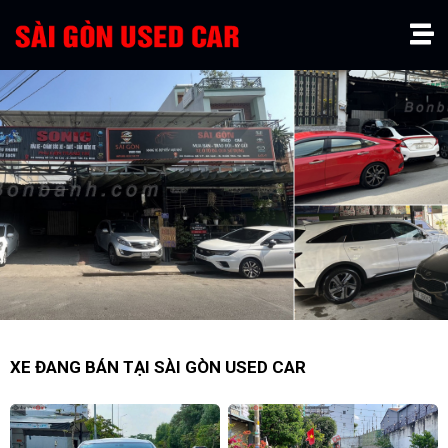
XE ĐANG BÁN TẠI SÀI GÒN USED CAR